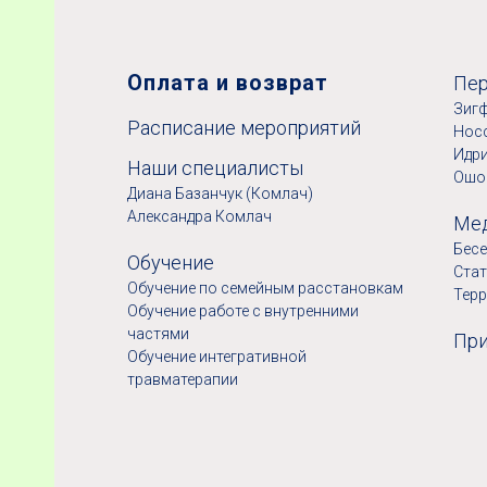
Оплата и возврат
Пер
Зигф
Расписание мероприятий
Нос
Идр
Наши специалисты
Ошо
Диана Базанчук (Комлач)
Александра Комлач
Мед
Бесе
Обучение
Ста
Обучение по семейным расстановкам
Терр
Обучение работе с внутренними
частями
При
Обучение интегративной
травматерапии