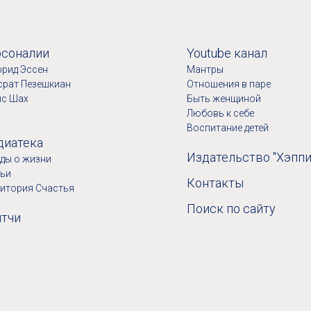
соналии
Youtube канал
рид Эссен
Мантры
срат Пезешкиан
Отношения в паре
ис Шах
Быть женщиной
Любовь к себе
Воспитание детей
иатека
Издательство "Хэппи
ды о жизни
тьи
Контакты
итория Счастья
Поиск по сайту
тчи