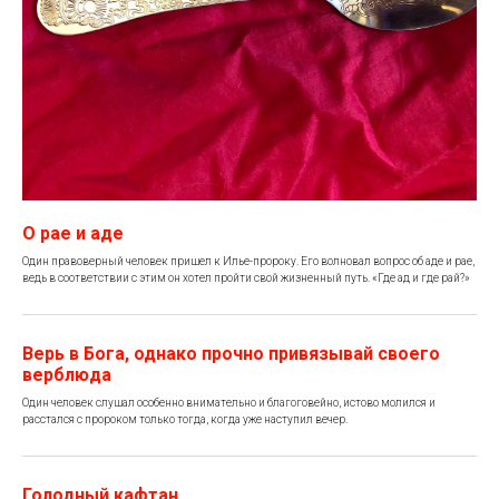
О рае и аде
Один правоверный человек пришел к Илье-пророку. Его волновал вопрос об аде и рае,
ведь в соответствии с этим он хотел пройти свой жизненный путь. «Где ад и где рай?»
Верь в Бога, однако прочно привязывай своего
верблюда
Один человек слушал особенно внимательно и благоговейно, истово молился и
расстался с пророком только тогда, когда уже наступил вечер.
Голодный кафтан