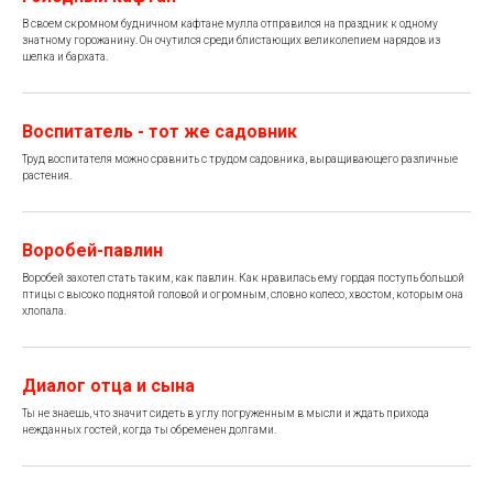
В своем скромном будничном кафтане мулла отправился на праздник к одному
знатному горожанину. Он очутился среди блистающих великолепием нарядов из
шелка и бархата.
Воспитатель - тот же садовник
Труд воспитателя можно сравнить с трудом садовника, выращивающего различные
растения.
Воробей-павлин
Воробей захотел стать таким, как павлин. Как нравилась ему гордая поступь большой
птицы с высоко поднятой головой и огромным, словно колесо, хвостом, которым она
хлопала.
Диалог отца и сына
Ты не знаешь, что значит сидеть в углу погруженным в мысли и ждать прихода
нежданных гостей, когда ты обременен долгами.