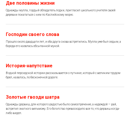
Две половины жизни
Однажды мулла, гордый обладатель лодки, пригласил школьного учителя своей
деревни покататься с ним по Каспийскому морю.
Господин своего слова
Прошло около двадцати лет, и оба друга снова встретились. Мулла уже был седым, а
борода его казалась обсыпанной мукой.
История-напутствие
В одной персидской истории рассказывается о путнике, который с великим трудом
брел, казалось, по бесконечной дороге.
Золотые гвозди шатра
Однажды дервиш, для которого радостью было самоотречение, а надеждой — рай,
встретил знатного вельможу. Его богатство превосходило все то, что дервиш когда-
либо видел.