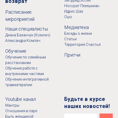
возврат
Зигфрид Эссен
Носсрат Пезешкиан
Расписание
Идрис Шах
Ошо
мероприятий
Медиатека
Наши специалисты
Беседы о жизни
Диана Базанчук (Комлач)
Статьи
Александра Комлач
Территория Счастья
Обучение
Притчи
Обучение по семейным
расстановкам
Обучение работе с
внутренними частями
Обучение интегративной
травматерапии
Будьте в курсе
Youtube канал
наших новостей!
Мантры
Отношения в паре
Быть женщиной