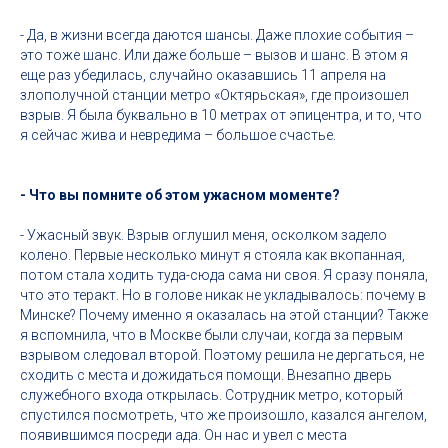
- Да, в жизни всегда даются шансы. Даже плохие события –
это тоже шанс. Или даже больше – вызов и шанс. В этом я
еще раз убедилась, случайно оказавшись 11 апреля на
злополучной станции метро «Октярьская», где произошел
взрыв. Я была буквально в 10 метрах от эпицентра, и то, что
я сейчас жива и невредима – большое счастье.
- Что вы помните об этом ужасном моменте?
- Ужасный звук. Взрыв оглушил меня, осколком задело
колено. Первые несколько минут я стояла как вкопанная,
потом стала ходить туда-сюда сама ни своя. Я сразу поняла,
что это теракт. Но в голове никак не укладывалось: почему в
Минске? Почему именно я оказалась на этой станции? Также
я вспомнила, что в Москве были случаи, когда за первым
взрывом следовал второй. Поэтому решила не дергаться, не
сходить с места и дожидаться помощи. Внезапно дверь
служебного входа открылась. Сотрудник метро, который
спустился посмотреть, что же произошло, казался ангелом,
появившимся посреди ада. Он нас и увел с места