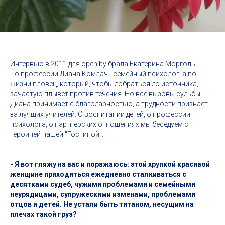
Интервью в 2011 для open.by брала Екатерина Морголь.
По профессии Диана Комлач - семейный психолог, а по
жизни пловец, который, чтобы добраться до источника,
зачастую плывет против течения. Но все вызовы судьбы
Диана принимает с благодарностью, а трудности признает
за лучших учителей. О воспитании детей, о профессии
психолога, о партнерских отношениях мы беседуем с
героиней нашей "Гостиной".
- Я вот гляжу на вас и поражаюсь: этой хрупкой красивой
женщине приходиться ежедневно сталкиваться с
десятками судеб, чужими проблемами и семейными
неурядицами, супружескими изменами, проблемами
отцов и детей. Не устали быть титаном, несущим на
плечах такой груз?