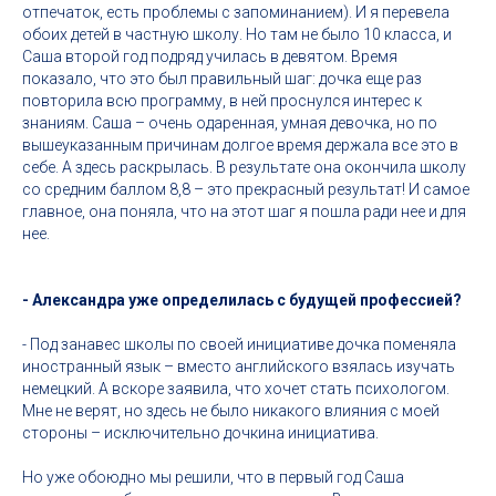
отпечаток, есть проблемы с запоминанием). И я перевела
обоих детей в частную школу. Но там не было 10 класса, и
Саша второй год подряд училась в девятом. Время
показало, что это был правильный шаг: дочка еще раз
повторила всю программу, в ней проснулся интерес к
знаниям. Саша – очень одаренная, умная девочка, но по
вышеуказанным причинам долгое время держала все это в
себе. А здесь раскрылась. В результате она окончила школу
со средним баллом 8,8 – это прекрасный результат! И самое
главное, она поняла, что на этот шаг я пошла ради нее и для
нее.
- Александра уже определилась с будущей профессией?
- Под занавес школы по своей инициативе дочка поменяла
иностранный язык – вместо английского взялась изучать
немецкий. А вскоре заявила, что хочет стать психологом.
Мне не верят, но здесь не было никакого влияния с моей
стороны – исключительно дочкина инициатива.
Но уже обоюдно мы решили, что в первый год Саша