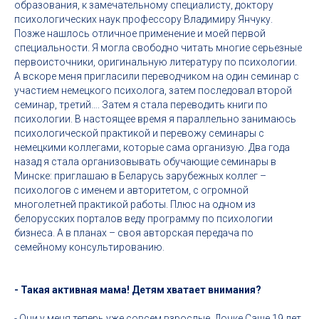
образования, к замечательному специалисту, доктору
психологических наук профессору Владимиру Янчуку.
Позже нашлось отличное применение и моей первой
специальности. Я могла свободно читать многие серьезные
первоисточники, оригинальную литературу по психологии.
А вскоре меня пригласили переводчиком на один семинар с
участием немецкого психолога, затем последовал второй
семинар, третий…. Затем я стала переводить книги по
психологии. В настоящее время я параллельно занимаюсь
психологической практикой и перевожу семинары с
немецкими коллегами, которые сама организую. Два года
назад я стала организовывать обучающие семинары в
Минске: приглашаю в Беларусь зарубежных коллег –
психологов с именем и авторитетом, с огромной
многолетней практикой работы. Плюс на одном из
белорусских порталов веду программу по психологии
бизнеса. А в планах – своя авторская передача по
семейному консультированию.
- Такая активная мама! Детям хватает внимания?
- Они у меня теперь уже совсем взрослые. Дочке Саше 19 лет,