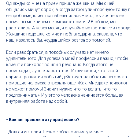
Однажды ко мне на прием пришла женщина. Мы с ней
общались минут сорок, а когда затронули «горячую» точку в
ее проблеме, клиентка взбеленилась – мол, мы зря теряем
время, вы мне ничем не сможете помочь! В общем, мы
расстались. А через месяц я случайно встретила ее в городе.
Женщина подошла ко мне и поблагодарила, сказала, что
наш, казалось бы, неудавшийся разговор помог ей.
Если разобраться, в подобных случаях нет ничего
удивительного. Для успеха в моей профессии важно, чтобы
клиент и психолог вошли в резонанс. Когда этого не
происходит, лучше расстаться. И случается, что такой
вариант развития событий действует на обратившегося за
помощью человека отрезвляюще: «Как! Мне даже психолог
не может помочь! Значит нужно что-то делать, что-то
предпринимать». И у этого человека начинается большая
внутренняя работа над собой.
- Как вы пришли в эту профессию?
- Долгая история. Первое образование у меня –