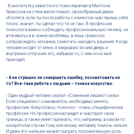
- В институте у известного психотерапевта Милтона
Эриксона на стене висел плакат, своеобразный девиз:
«Коллега, если ты после работы с клиентом чувствуешь себя
плохо, значит, ты сделал что-то не так». В профессии
психолога важно соблюдать профессиональную гигиену: не
втягиваться в чужие проблемы, а лишь грамотно
сопровождать человека, помогать находить решения. Когда
человек уходит от меня, я закрываю за ним дверь и
внутренне отпускаю его, забывая то, с чем он ко мне
приходил.
- А не страшно ли совершить ошибку, посоветовать не
то? Все-таки работа с людьми – тонкое искусство.
- Один мудрый человек сказал: «Сомнения лишают силы».
Если специалист сомневается, необходимо менять
профессию. Безусловно, психолог - очень специфическая
профессия. Но профессионал видит и чувствует свои
границы, а также умеет признать, что, например, в каком-то
конкретном случае тому или иному человеку помочь нельзя.
И даже это «нельзя» может сыграть положительную роль.