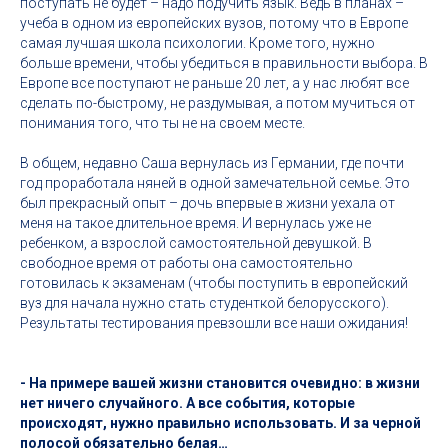
поступать не будет – надо подучить язык. Ведь в планах –
учеба в одном из европейских вузов, потому что в Европе
самая лучшая школа психологии. Кроме того, нужно
больше времени, чтобы убедиться в правильности выбора. В
Европе все поступают не раньше 20 лет, а у нас любят все
сделать по-быстрому, не раздумывая, а потом мучиться от
понимания того, что ты не на своем месте.
В общем, недавно Саша вернулась из Германии, где почти
год проработала няней в одной замечательной семье. Это
был прекрасный опыт – дочь впервые в жизни уехала от
меня на такое длительное время. И вернулась уже не
ребенком, а взрослой самостоятельной девушкой. В
свободное время от работы она самостоятельно
готовилась к экзаменам (чтобы поступить в европейский
вуз для начала нужно стать студенткой белорусского).
Результаты тестирования превзошли все наши ожидания!
- На примере вашей жизни становится очевидно: в жизни
нет ничего случайного. А все события, которые
происходят, нужно правильно использовать. И за черной
полосой обязательно белая…