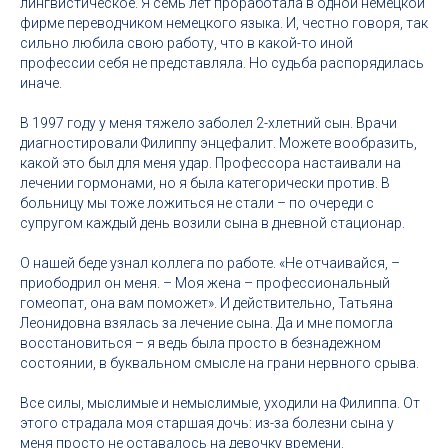
лингвистическое. Я семь лет проработала в одной немецкой
фирме переводчиком немецкого языка. И, честно говоря, так
сильно любила свою работу, что в какой-то иной
профессии себя не представляла. Но судьба распорядилась
иначе.
В 1997 году у меня тяжело заболел 2-хлетний сын. Врачи
диагностировали Филиппу энцефалит. Можете вообразить,
какой это был для меня удар. Профессора настаивали на
лечении гормонами, но я была категорически против. В
больницу мы тоже ложиться не стали – по очереди с
супругом каждый день возили сына в дневной стационар.
О нашей беде узнал коллега по работе. «Не отчаивайся, –
приободрил он меня. – Моя жена – профессиональный
гомеопат, она вам поможет». И действительно, Татьяна
Леонидовна взялась за лечение сына. Да и мне помогла
восстановиться – я ведь была просто в безнадежном
состоянии, в буквальном смысле на грани нервного срыва.
Все силы, мыслимые и немыслимые, уходили на Филиппа. От
этого страдала моя старшая дочь: из-за болезни сына у
меня просто не оставалось на девочку времени.