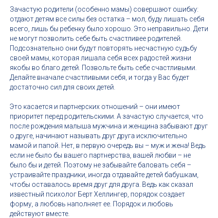
Зачастую родители (особенно мамы) совершают ошибку:
отдают детям все силы без остатка – мол, буду лишать себя
всего, лишь бы ребенку было хорошо. Это неправильно. Дети
не могут позволить себе быть счастливее родителей.
Подсознательно они будут повторять несчастную судьбу
своей мамы, которая лишала себя всех радостей жизни
якобы во благо детей. Позвольте быть себе счастливыми.
Делайте вначале счастливыми себя, и тогда у Вас будет
достаточно сил для своих детей.
Это касается и партнерских отношений – они имеют
приоритет перед родительскими. А зачастую случается, что
после рождения малыша мужчина и женщина забывают друг
о друге, начинают называть друг друга исключительно
мамой и папой. Нет, в первую очередь вы – муж и жена! Ведь
если не было бы вашего партнерства, вашей любви – не
было бы и детей. Поэтому не забывайте баловать себя –
устраивайте праздники, иногда отдавайте детей бабушкам,
чтобы оставалось время друг для друга. Ведь как сказал
известный психолог Берт Хеллингер, порядок создает
форму, а любовь наполняет ее. Порядок и любовь
действуют вместе.