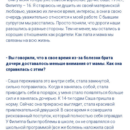
Филиппу – 16. Я стараюсь не душить их своей материнской
любовью, уважаю их личное время, интересы, а они в свою
очередь уважительно относятся к моей работе. С бывшим
супругом мы расстались. Просто поняли, что дороги наши
разошлись в разные стороны. Тем не менее, мы остались в
хороших отношениях как родители. Как папа и мама мы
связаны на всю жизнь.
- Вы говорили, что в свое время из-за болезни брата
дочери доставалось меньше внимания от мамы. Как она
справилась с этим?
- Саша переживала это внутри себя, стала замкнутой,
сильно поправилась. Когда я занялась собой, стала
приводить себя в порядок, у меня стало появляться больше
сил и я занялась дочерью. К 14-ти годам Саша пришла в
норму. Сейчас она прекрасно выглядит, стала красивой
привлекательной девушкой. В свое время я совершила
рискованный поступок, который полностью себя оправдал.
У Филиппа были проблемы в школе, он не справлялся со
школьной программой (все же болезнь наложила свой