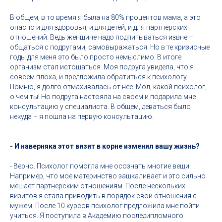
В общем, в то время я была на 80% процентов мама, а это
опасно и для здоровья, и для детей, и для партнерских
отношений. Ведь женщине надо подпитываться извне –
общаться с подругами, самовыражаться. Но в те кризисные
годы для меня это было просто немыслимо. В итоге
организм стал истощаться. Моя подруга увидела, что я
совсем плоха, и предложила обратиться к психологу.
Помню, я долго отмахивалась от нее. Мол, какой психолог,
о чем ты! Но подруга настояла на своем и подарила мне
консультацию у специалиста. В общем, деваться было
некуда – я пошла на первую консультацию.
- И наверняка этот визит в корне изменил вашу жизнь?
- Верно. Психолог помогла мне осознать многие вещи.
Например, что мое материнство зашкаливает и это сильно
мешает партнерским отношениям. После нескольких
визитов я стала приводить в порядок свои отношения с
мужем. После 10 курсов психолог предложила мне пойти
учиться. Я поступила в Академию последипломного