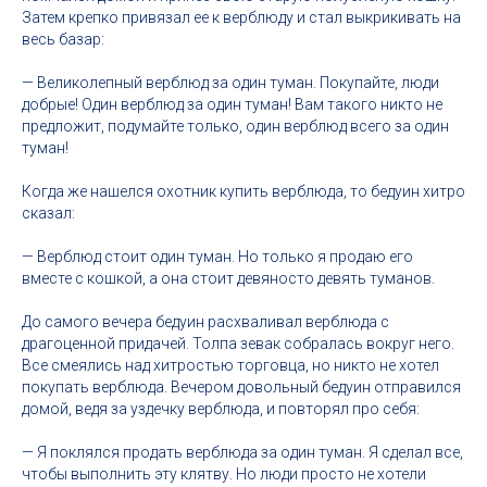
Затем крепко привязал ее к верблюду и стал выкрикивать на
весь базар:
— Великолепный верблюд за один туман. Покупайте, люди
добрые! Один верблюд за один туман! Вам такого никто не
предложит, подумайте только, один верблюд всего за один
туман!
Когда же нашелся охотник купить верблюда, то бедуин хитро
сказал:
— Верблюд стоит один туман. Но только я продаю его
вместе с кошкой, а она стоит девяносто девять туманов.
До самого вечера бедуин расхваливал верблюда с
драгоценной придачей. Толпа зевак собралась вокруг него.
Все смеялись над хитростью торговца, но никто не хотел
покупать верблюда. Вечером довольный бедуин отправился
домой, ведя за уздечку верблюда, и повторял про себя:
— Я поклялся продать верблюда за один туман. Я сделал все,
чтобы выполнить эту клятву. Но люди просто не хотели