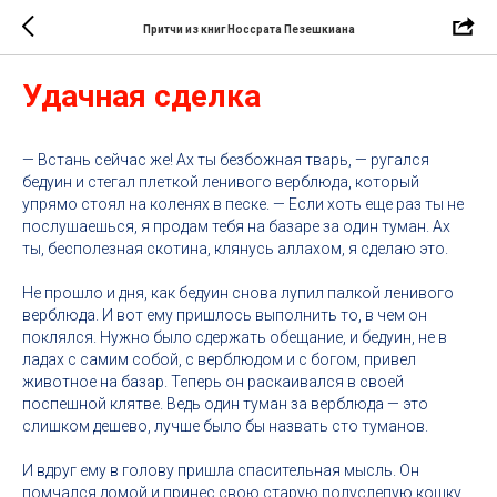
Притчи из книг Носсрата Пезешкиана
Удачная сделка
— Встань сейчас же! Ах ты безбожная тварь, — ругался
бедуин и стегал плеткой ленивого верблюда, который
упрямо стоял на коленях в песке. — Если хоть еще раз ты не
послушаешься, я продам тебя на базаре за один туман. Ах
ты, бесполезная скотина, клянусь аллахом, я сделаю это.
Не прошло и дня, как бедуин снова лупил палкой ленивого
верблюда. И вот ему пришлось выполнить то, в чем он
поклялся. Нужно было сдержать обещание, и бедуин, не в
ладах с самим собой, с верблюдом и с богом, привел
животное на базар. Теперь он раскаивался в своей
поспешной клятве. Ведь один туман за верблюда — это
слишком дешево, лучше было бы назвать сто туманов.
И вдруг ему в голову пришла спасительная мысль. Он
помчался домой и принес свою старую полуслепую кошку.