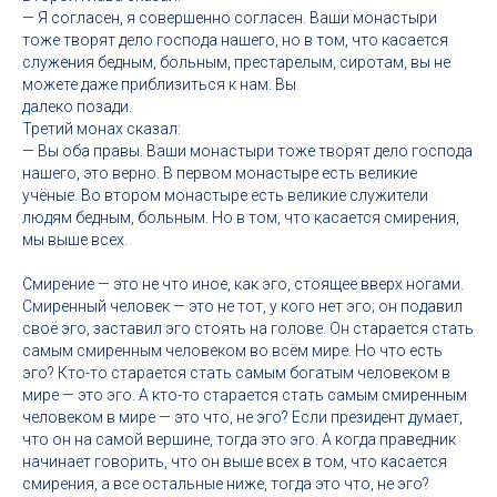
— Я согласен, я совершенно согласен. Ваши монастыри
тоже творят дело господа нашего, но в том, что касается
служения бедным, больным, престарелым, сиротам, вы не
можете даже приблизиться к нам. Вы
далеко позади.
Третий монах сказал:
— Вы оба правы. Ваши монастыри тоже творят дело господа
нашего, это верно. В первом монастыре есть великие
учёные. Во втором монастыре есть великие служители
людям бедным, больным. Но в том, что касается смирения,
мы выше всех.
Смирение — это не что иное, как эго, стоящее вверх ногами.
Смиренный человек — это не тот, у кого нет эго; он подавил
своё эго, заставил эго стоять на голове. Он старается стать
самым смиренным человеком во всём мире. Но что есть
эго? Кто-то старается стать самым богатым человеком в
мире — это эго. А кто-то старается стать самым смиренным
человеком в мире — это что, не эго? Если президент думает,
что он на самой вершине, тогда это эго. А когда праведник
начинает говорить, что он выше всех в том, что касается
смирения, а все остальные ниже, тогда это что, не эго?