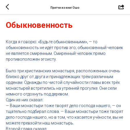
Притчи из книг Ошо
Обыкновенность
Когда я говорю: «Будьте обыкновенными», — то
обыкновенность не идёт против эго; обыкновенный человек
не является смиренным. Смиренный человек прямо
противоположен эгоисту.
Было три христианских монастыря, расположенных очень
близко друг от друга и принадлежащих трём различным
орденам. Однажды по чистой случайности главы всех трёх
монастырей встретились на утренней прогулке. Они сели
немного отдохнуть под деревом.
Один из них сказал:
— Ваши монастыри тоже творят дело господа нашего, — он
тщательно подбирал слова. — Ваши монастыри тоже творят
дело господа нашего, но в том, что касается учёности, вы не
можете превзойти наш монастырь.
Второй глава сказал: