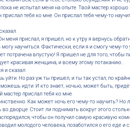
ока не испытал меня на опыте. Твой мастер хорошо 
 прислал тебя ко мне. Он прислал тебя чему-то научит
сказал:
н меня прислал, я пришёл, но к утру я вернусь обратн
 могу научиться. Фактически, если я и смогу чему-то 
ет потрачена впустую! Я пришёл не для того, чтобы п
цует красивая женщина, и всему этому потаканию…
 и сказал:
 уйти. Но раз уж ты пришёл, и ты так устал, по крайн
 можешь идти. И кто знает, ночью, может быть, придё
й мастер прислал тебя ко мне.
инственно. Как может ночь его чему-то научить? Но 
 во дворце. Стоит ли поднимать вокруг этого столь
аспорядился, чтобы он получил самую красивую ком
водил молодого человека, позаботился о его еде и сн