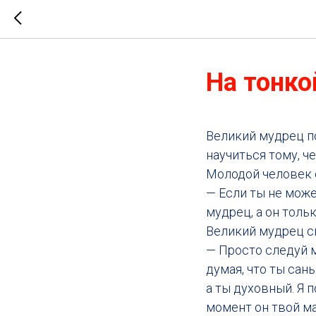
На тонко
Великий мудрец п
научиться тому, ч
Молодой человек 
— Если ты не може
мудрец, а он толь
Великий мудрец с
— Просто следуй м
думая, что ты сан
а ты духовный. Я 
момент он твой ма