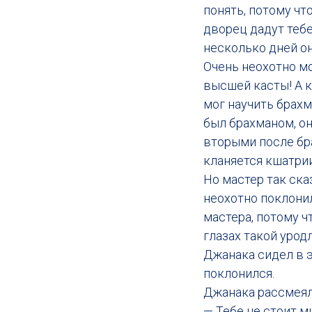
понять, потому чт
дворец дадут тебе
несколько дней он
Очень неохотно мо
высшей касты! А к
мог научить брахм
был брахманом, он
вторыми после бр
кланяется кшатрии
Но мастер так ска
неохотно поклонил
мастера, потому ч
глазах такой урод
Джанака сидел в э
поклонился.
Джанака рассмеялс
— Тебе не стоит м