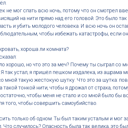
ёл.
к не мог спать всю ночь, потому что он смотрел вве
исящий на нити прямо над его головой. Это было так
асть и убить молодого человека. И всю ночь он оста
блюдательным, чтобы избежать катастрофы, если он
кровать, хороша ли комната?
сказал:
ло хорошо, но что это за меч? Почему ты сыграл со м
 Я так устал, я пришёл пешком издалека, из ашрама м
 со мной такую жестокую шутку. Что это за шутка: по
 такой тонкой нити, чтобы я дрожал от страха, пото
остаточно, чтобы меня не стало и со мной было бы вс
ля того, чтобы совершить самоубийство.
осить только об одном. Ты был таким усталым и мог з
ул. Что случилось? Опасность была так велика, это б