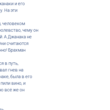
жанаки и его
. На эти
м, человеком
ролевство, чему он
й. А Джанака не
Они считаются
нно! Брахман
я в путь,
вал гнев на
аке, была в его
пили вино, и
но всё же он
удь