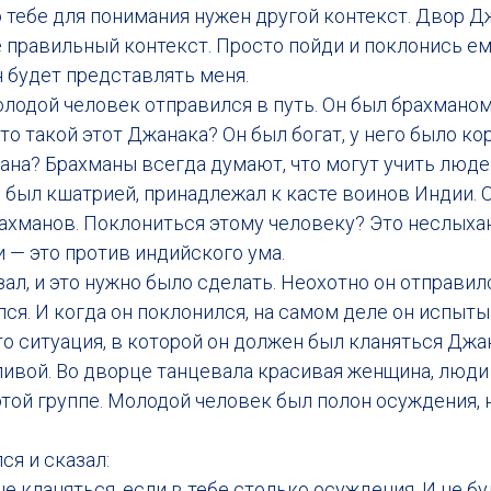
о тебе для понимания нужен другой контекст. Двор Д
 правильный контекст. Просто пойди и поклонись ему
 будет представлять меня.
лодой человек отправился в путь. Он был брахмано
то такой этот Джанака? Он был богат, у него было ко
ана? Брахманы всегда думают, что могут учить люде
 был кшатрией, принадлежал к касте воинов Индии. 
ахманов. Поклониться этому человеку? Это неслыха
 — это против индийского ума.
зал, и это нужно было сделать. Неохотно он отправилс
ся. И когда он поклонился, на самом деле он испыты
то ситуация, в которой он должен был кланяться Джан
ливой. Во дворце танцевала красивая женщина, люди 
той группе. Молодой человек был полон осуждения, 
я и сказал:
не кланяться, если в тебе столько осуждения. И не б