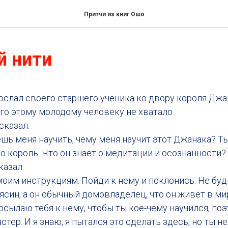
Притчи из книг Ошо
й нити
ослал своего старшего ученика ко двору короля Джа
его этому молодому человеку не хватало.
сказал:
шь меня научить, чему меня научит этот Джанака? Т
ко король. Что он знает о медитации и осознанности?
казал:
оим инструкциям. Пойди к нему и поклонись. Не буд
ьясин, а он обычный домовладелец, что он живёт в мир
посылаю тебя к нему, чтобы ты кое-чему научился, поэ
стер. И я знаю, я пытался это сделать здесь, но ты 