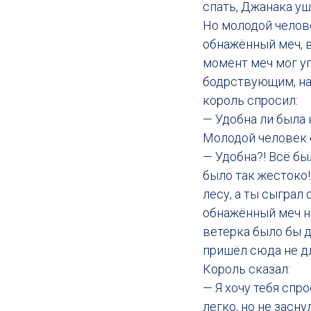
спать, Джанака уш
Но молодой челове
обнажённый меч, в
момент меч мог уп
бодрствующим, на
король спросил:
— Удобна ли была 
Молодой человек 
— Удобна?! Всё бы
было так жестоко!
лесу, а ты сыграл
обнажённый меч на
ветерка было бы д
пришёл сюда не д
Король сказал:
— Я хочу тебя спр
легко, но не засн