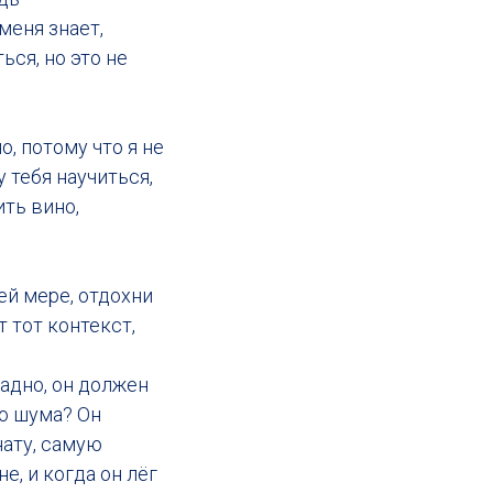
меня знает,
ься, но это не
о, потому что я не
у тебя научиться,
ить вино,
ей мере, отдохни
т тот контекст,
ладно, он должен
ко шума? Он
нату, самую
е, и когда он лёг