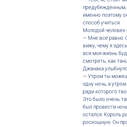
предубеждённым, п
именно поэтому он
способ учиться.
Молодой человек 
— Мне всё равно. О
вижу, чему я здесь
вся моя жизнь буд
смотреть, как тан
Джанака улыбнулся
— Утром ты можешь
одну ночь, а утром
ради которого тво
Это было очень та
был провести ночь
остался. Король р
роскошную. Он про