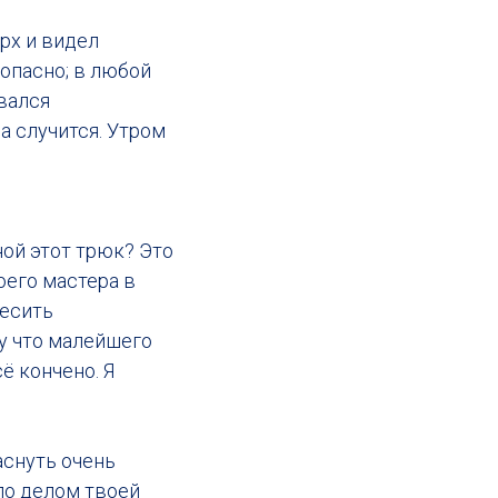
рх и видел
 опасно; в любой
вался
а случится. Утром
ной этот трюк? Это
оего мастера в
весить
му что малейшего
ё кончено. Я
аснуть очень
ыло делом твоей