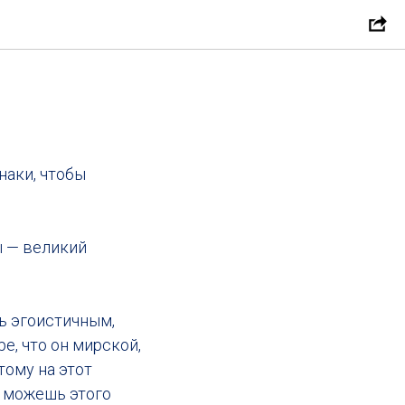
наки, чтобы
ы — великий
ь эгоистичным,
е, что он мирской,
тому на этот
не можешь этого