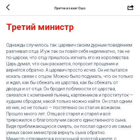
Притчи из книг Ошо
Третий министр
Однажды случилось так: царевич своим дурным поведением
разгневал отца. И уж так он повёл себя неделикатно, так не
по-царски, что отцу пришлось изгнать его из королевства.
Царь думал, что сын раскается, попросит прощения и
вернётся обратно. А царевич просто исчез. Он не пытался
искать связи с отцом. Можно было подумать, что он только
и ждал, как бы сбежать из царства, как бы сбежать от
дворца и от отца. Он бродил поблизости от царства,
связался с компанией пьяниц, картёжников и проституток —
худшим сбродом, какой только можно найти. Он стал одним
из них, но не только — постепенно он стал их вожаком.
Прошло много лет. Отец всё старел и старел и всё
тревожился о благополучии своего единственного сына.
Видя приближающуюся смерть, он послал одного из самых
умных своих министров вернуть сына обратно.
Министр отправился в роскошной золотой карете, с