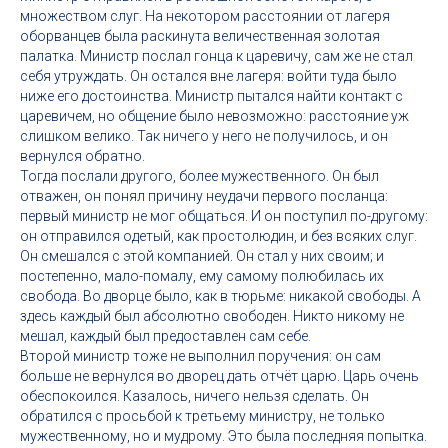
множеством слуг. На некотором расстоянии от лагеря
оборванцев была раскинута величественная золотая
палатка. Министр послал гонца к царевичу, сам же не стал
себя утруждать. Он остался вне лагеря: войти туда было
ниже его достоинства. Министр пытался найти контакт с
царевичем, но общение было невозможно: расстояние уж
слишком велико. Так ничего у него не получилось, и он
вернулся обратно.
Тогда послали другого, более мужественного. Он был
отважен, он понял причину неудачи первого посланца:
первый министр не мог общаться. И он поступил по-другому:
он отправился одетый, как простолюдин, и без всяких слуг.
Он смешался с этой компанией. Он стал у них своим; и
постепенно, мало-помалу, ему самому полюбилась их
свобода. Во дворце было, как в тюрьме: никакой свободы. А
здесь каждый был абсолютно свободен. Никто никому не
мешал, каждый был предоставлен сам себе.
Второй министр тоже не выполнил поручения: он сам
больше не вернулся во дворец дать отчёт царю. Царь очень
обеспокоился. Казалось, ничего нельзя сделать. Он
обратился с просьбой к третьему министру, не только
мужественному, но и мудрому. Это была последняя попытка.