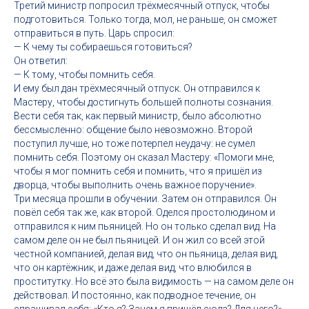
Третий министр попросил трёхмесячный отпуск, чтобы
подготовиться. Только тогда, мол, не раньше, он сможет
отправиться в путь. Царь спросил:
— К чему ты собираешься готовиться?
Он ответил:
— К тому, чтобы помнить себя.
И ему был дан трёхмесячный отпуск. Он отправился к
Мастеру, чтобы достигнуть большей полноты сознания.
Вести себя так, как первый министр, было абсолютно
бессмысленно: общение было невозможно. Второй
поступил лучше, но тоже потерпел неудачу: не сумел
помнить себя. Поэтому он сказал Мастеру: «Помоги мне,
чтобы я мог помнить себя и помнить, что я пришёл из
дворца, чтобы выполнить очень важное поручение».
Три месяца прошли в обучении. Затем он отправился. Он
повёл себя так же, как второй. Оделся простолюдином и
отправился к ним пьяницей. Но он только сделал вид. На
самом деле он не был пьяницей. И он жил со всей этой
честной компанией, делая вид, что он пьяница, делая вид,
что он картёжник, и даже делая вид, что влюбился в
проститутку. Но всё это была видимость — на самом деле он
действовал. И постоянно, как подводное течение, он