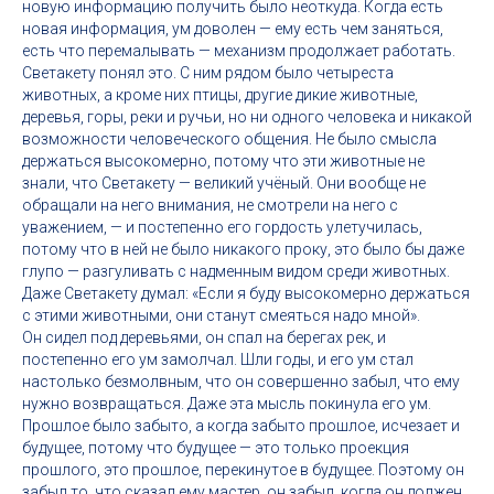
новую информацию получить было неоткуда. Когда есть
новая информация, ум доволен — ему есть чем заняться,
есть что перемалывать — механизм продолжает работать.
Светакету понял это. С ним рядом было четыреста
животных, а кроме них птицы, другие дикие животные,
деревья, горы, реки и ручьи, но ни одного человека и никакой
возможности человеческого общения. Не было смысла
держаться высокомерно, потому что эти животные не
знали, что Светакету — великий учёный. Они вообще не
обращали на него внимания, не смотрели на него с
уважением, — и постепенно его гордость улетучилась,
потому что в ней не было никакого проку, это было бы даже
глупо — разгуливать с надменным видом среди животных.
Даже Светакету думал: «Если я буду высокомерно держаться
с этими животными, они станут смеяться надо мной».
Он сидел под деревьями, он спал на берегах рек, и
постепенно его ум замолчал. Шли годы, и его ум стал
настолько безмолвным, что он совершенно забыл, что ему
нужно возвращаться. Даже эта мысль покинула его ум.
Прошлое было забыто, а когда забыто прошлое, исчезает и
будущее, потому что будущее — это только проекция
прошлого, это прошлое, перекинутое в будущее. Поэтому он
забыл то, что сказал ему мастер, он забыл, когда он должен