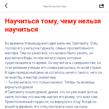
Притчи из книг Ошо
Научиться тому, чему нельзя
научиться
Во времена Упанишад жил один мальчик, Светакету. Отец
послал его учиться в гурукулу, семью просветлённого
мастера. Там он узнал всё, что можно было узнать, он
выучил все Веды, он изучил все науки, которые
существовали в то время. Он изучил их в совершенстве, он
стал великим учёным; его слава разошлась по всей стране.
В один прекрасный день не осталось ничего такого, чего он
не знал бы, и мастер сказал ему:
— Ты изучил всё, что только можно. Теперь ты можешь
вернуться домой.
И Светакету пошёл домой, думая, что он уже знает всё на
свете, потому что мастер научил его всему, что знал сам.
Преисполненный гордости, он вернулся к отцу. Когда он
вошёл в деревню, его отец смотрел в окно на сына,