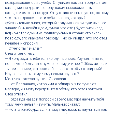
возвращающегося с учёбы. Он увидел, как сын гордо шагает,
как надменно держит голову, каким высокомерным
взглядом смотрит вокруг. Отцу стало очень грустно, потому
что так не должен вести себя человек, который
действительно знает, который получил в свои руки высшее
знание. Сын вошёл в дом, думая, что отец будет очень рад,
ведь он стал одним из лучших учёных в стране, его знали
повсюду, его уважали повсюду — но он увидел, что его отец
печален, и спросил:
— Отчего ты печален?
Отец ответил ему:
— Я хочу задать тебе только один вопрос. Изучил ли ты то,
после чего больше не нужно ничему учиться? Обладаешь ли
ты тем знанием, которое избавляет от любых страданий?
Научился ли ты тому, чему нельзя научить?
Мальчик тоже загрустил. Он сказал:
— Нет. Все знания, которыми я обладаю, я получил от
мастера, и я могу передать их любому, кто готов учиться.
Отец ответил:
— Тогда иди назад и попроси своего мастера научить тебя
тому, чему нельзя научить. Мальчик сказал:
— Но это же абсурд. Если этому невозможно научиться, как