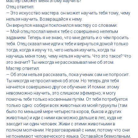
мастер сможет меня этому научить?
Отец ответил:
— Это искусство мастера: он может научить тебя тому, чему
нельзя научить. Возвращайся к нему.
Он вернулся назад и поклонился мастеру со словами:
— Мой отец послал меня к тебе с совершенно нелепым
заданием. Теперь я не знаю, что мне делать и о чём просить
тебя. Отец сказал мне идти к тебе и вернуться домой только
тогда, когда я изучу то, чего нельзя изучить, когда ты
научишь меня тому, чему нельзя научить. Что это такое? Что
это значит? Ты никогда не рассказывал мне об этом.
Мастер ответил:
— Об этом нельзя рассказать, пока ученик сам не попросит.
Ты никогда не просил меня об этом. Но теперь для тебя
начнётся совершенно другое обучение. И помни: этому
невозможно научить, это слишком эфемерно; я могу
помочь тебе только косвенным путём. От тебя потребуется
только одно: собери всех животных из моей гурукулы (там
было по меньшей мере четыреста коров, быков и других
животных) и иди с ними как можно дальше в лес, куда не
заходит ни один человек. Живи с этими животными в
полном молчании. Не разговаривай с ними, потому что они
не понимают человеческого языка. Оставайся безмолвным,