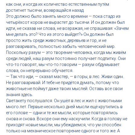
как они, и когда их количество естественным путём
достигнет тысячи, возвращайся назад.
Это должно было занять много времени — пока стадо из
четырёхсот коров не вырастет до тысячи. И он должен был
идти, не сказав ни слова, не возражая, не спрашивая: «Зачем
мне делать это? Что из этого выйдет?» Он должен был
просто жить среди животных, деревьев и гор, и не
разговаривать, полностью забыть человеческий мир.
Поскольку разум — это творение человека, когда мы живём
среди людей, наш разум постоянно получает подпитку. Они
что-то говорят, мы что-то говорим — разум обдумывает
слова, он непрерывно обучается.
— Так что иди, — сказал мастер, — в горы, в лес. Живи один.
Не разговаривай. И тебе не придётся думать, потому что
животные не поймут даже твоих мыслей. Оставь все свои
знания здесь.
Светакету послушался. Он ушёл в лес и жил с животными
много лет. Первые несколько дней мысли ещё крутились в
его голове — одни и те же мысли, которые повторялись
снова и снова. Вскоре они ему наскучили. Когда в голову не
приходят новые мысли, мы убеждаемся, что ум способен
только на механическое повторение одного и того же. А