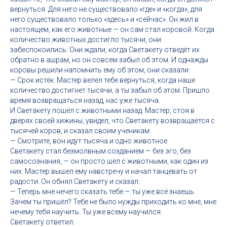
вернуться. Для него не существовало «где» и «когда», для
него существовало только «здесь» и «сейчас». Он жил в
настоящем, как его животные — он сам стал коровой. Когда
количество животных достигло тысячи, они
забеспокоились. Они ждали, когда Светакету отведёт их
обратно в ашрам, но он совсем забыл об этом. И однажды
коровы решили напомнить ему об этом, они сказали:
— Срок истёк. Мастер велел тебе вернуться, когда наше
количество достигнет тысячи, а ты забыл об этом. Пришло
время возвращаться назад, нас уже тысяча.
И Светакету пошёл с животными назад. Мастер, стоя в
дверях своей хижины, увидел, что Светакету возвращается с
тысячей коров, и сказал своим ученикам:
— Смотрите, вон идут тысяча и одно животное.
Светакету стал безмолвным созданием — без эго, без
самосознания, — он просто шёл с животными, как один из
них. Мастер вышел ему навстречу и начал танцевать от
радости. Он обнял Светакету и сказал:
— Теперь мне нечего сказать тебе — ты уже всё знаешь.
Зачем ты пришёл? Тебе не было нужды приходить ко мне, мне
нечему тебя научить. Ты уже всему научился.
Светакету ответил: