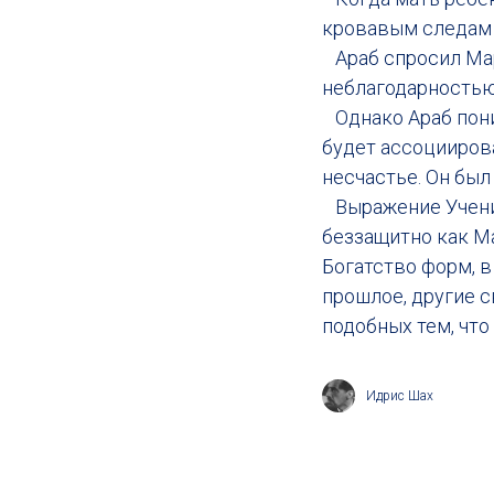
кровавым следам 
Араб спросил Мар
неблагодарностью,
Однако Араб поним
будет ассоциирова
несчастье. Он бы
Выражение Учения 
беззащитно как Ма
Богатство форм, в
прошлое, другие с
подобных тем, что
Идрис Шах