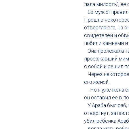
пала милость", ее 
Её муж отправился
Прошло некоторое 
отвергла его, но о
свидетелей и обви
побили камнями и 
Она пролежала там
проезжавший мимо. 
с собой и решил п
Через некоторое в
его женой.
- Но я уже жена с
он оставил ее в п
У Араба был раб,
отвергнут, затаил
убил ребенка Ара
Когда мать ребенк