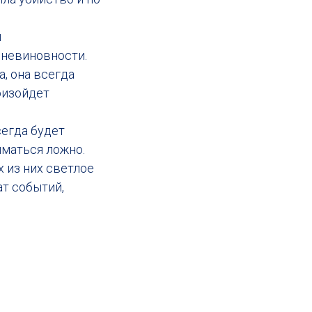
й
й невиновности.
, она всегда
оизойдет
сегда будет
иматься ложно.
 из них светлое
ат событий,