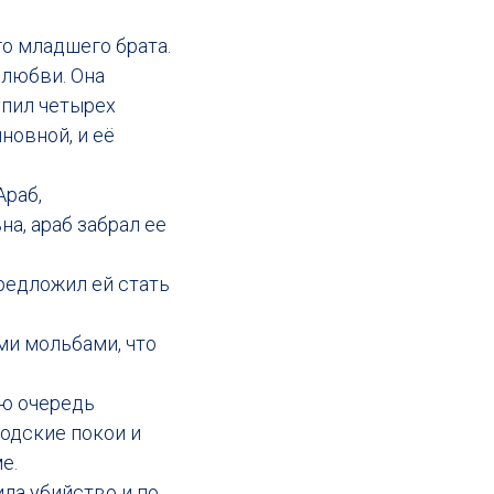
о младшего брата.
 любви. Она
купил четырех
новной, и её
Араб,
на, араб забрал ее
предложил ей стать
ими мольбами, что
ою очередь
подские покои и
е.
ла убийство и по