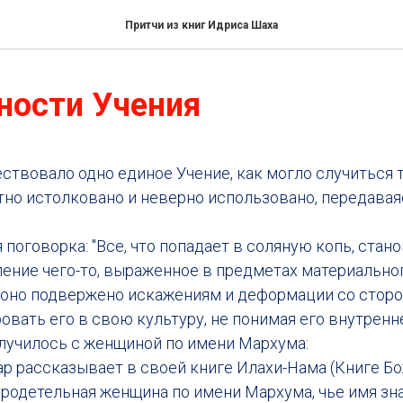
Притчи из книг Идриса Шаха
ности Учения
ствовало одно единое Учение, как могло случиться т
тно истолковано и неверно использовано, передавая
 поговорка: "Все, что попадает в соляную копь, стан
ление чего-то, выраженное в предметах материальног
 оно подвержено искажениям и деформации со сторон
овать его в свою культуру, не понимая его внутренн
случилось с женщиной по имени Мархума:
 рассказывает в своей книге Илахи-Нама (Книге Бо
одетельная женщина по имени Мархума, чье имя знач