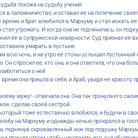
судьба похожа на судьбу учения.
 в паломничество, и оставил ее на попечение своег
время, и брат влюбился в Мархуму и стал искать ее
н стал угрожать. И когда она не подчинилась, он под
нил её в супружеской неверности. Суд признал её ви
оставили умирать в пустыне.
 всю ночь, и на утро её стоны услышал пустынный 
Он спросил ее, кто она, и она ответила, что она боль
озаботиться о ней.
ремя она пришла в себя, и Араб, увидя её красоту 
воему мужу! - отвечала она. Она так тронула его сво
окое, сделав своей сестрой.
 который тоже естественно влюбился, и будучи в св
 злобу на Мархуму и однажды ночью прокрался в гос
ба, подкинув окровавленный нож под подушку Мархум
а пришла утром, чтобы накормить его, она обнаружи