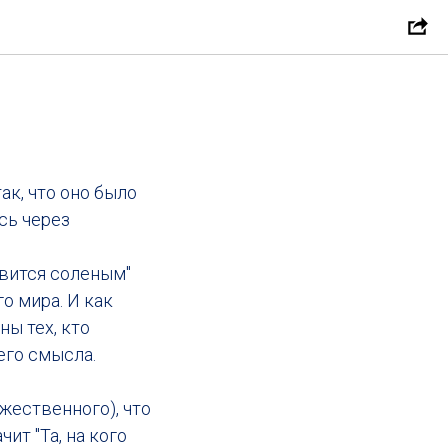
ак, что оно было
сь через
овится соленым"
о мира. И как
ы тех, кто
его смысла.
жественного), что
ит "Та, на кого