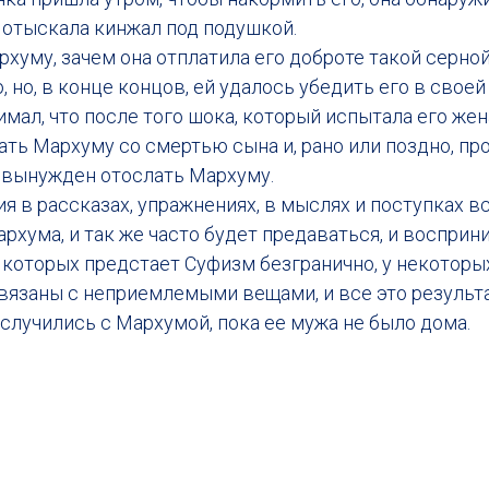
отыскала кинжал под подушкой.
хуму, зачем она отплатила его доброте такой серно
 но, в конце концов, ей удалось убедить его в свое
ал, что после того шока, который испытала его жена
ть Мархуму со смертью сына и, рано или поздно, пр
л вынужден отослать Мархуму.
в рассказах, упражнениях, в мыслях и поступках в
рхума, и так же часто будет предаваться, и восприн
 которых предстает Суфизм безгранично, у некоторых
вязаны с неприемлемыми вещами, и все это результ
 случились с Мархумой, пока ее мужа не было дома.