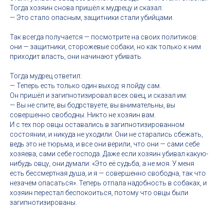
Тогда хозяин снова пришёл к мудрецу и сказал:
— Это стало опасным, защитники стали убийцами.
Так всегда получается — посмотрите на своих политиков:
они — защитники, сторожевые собаки, но как только к ним
приходит власть, они начинают убивать.
Тогда мудрец ответил:
— Теперь есть только один выход: я пойду сам.
Он пришёл и загипнотизировал всех овец, и сказал им:
— Вы не спите, вы бодрствуете, вы внимательны, вы
совершенно свободны. Никто не хозяин вам.
И с тех пор овцы оставались в загипнотизированном
состоянии, и никуда не уходили. Они не старались сбежать,
ведь это не тюрьма, и все они верили, что они — сами себе
хозяева, сами себе господа. Даже если хозяин убивал какую-
нибудь овцу, они думали: «Это её судьба, а не моя. У меня
есть бессмертная душа, и я — совершенно свободна, так что
незачем опасаться». Теперь отпала надобность в собаках, и
хозяин перестал беспокоиться, потому что овцы были
загипнотизированы.