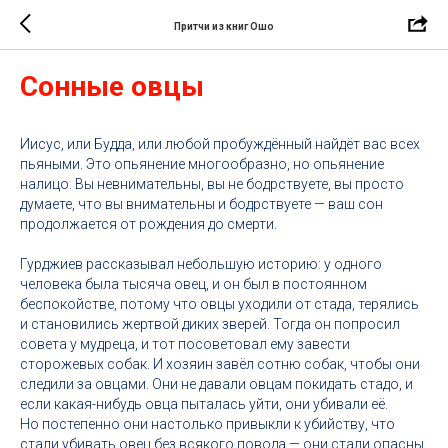
Притчи из книг Ошо
Сонные овцы
Иисус, или Будда, или любой пробуждённый найдёт вас всех
пьяными. Это опьянение многообразно, но опьянение
налицо. Вы невнимательны, вы не бодрствуете, вы просто
думаете, что вы внимательны и бодрствуете — ваш сон
продолжается от рождения до смерти.
Гурджиев рассказывал небольшую историю: у одного
человека была тысяча овец, и он был в постоянном
беспокойстве, потому что овцы уходили от стада, терялись
и становились жертвой диких зверей. Тогда он попросил
совета у мудреца, и тот посоветовал ему завести
сторожевых собак. И хозяин завёл сотню собак, чтобы они
следили за овцами. Они не давали овцам покидать стадо, и
если какая-нибудь овца пыталась уйти, они убивали её.
Но постепенно они настолько привыкли к убийству, что
стали убивать овец без всякого повода — они стали опасны.