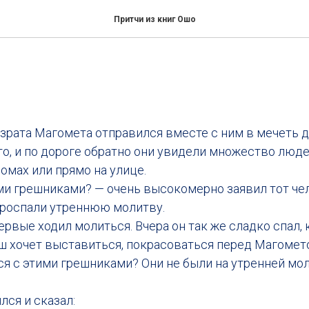
Притчи из книг Ошо
зрата Магомета отправился вместе с ним в мечеть д
о, и по дороге обратно они увидели множество люде
омах или прямо на улице.
ими грешниками? — очень высокомерно заявил тот че
проспали утреннюю молитву.
ервые ходил молиться. Вчера он так же сладко спал, к
ш хочет выставиться, покрасоваться перед Магомет
тся с этими грешниками? Они не были на утренней мо
ся и сказал: