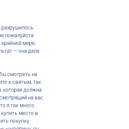
ё разрушилось.
ни пожалуйста:
о крайней мере,
льтат — она дала
обы смотреть на
те к святым, так
, которая должна
 смотрящий на вас
то я так много
е купить место в
ить покупку.
 — «нувориш»; он