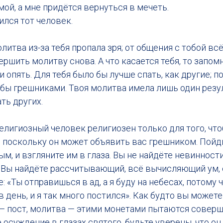
ой, а мне придётся вернуться в мечеть.
лся тот человек.
литва из-за тебя пропала зря; от общения с тобой вс
ршить молитву снова. А что касается тебя, то запом
 опять. Для тебя было бы лучше спать, как другие; п
 бы грешниками. Твоя молитва имела лишь один резу
ть других.
лигиозный человек религиозен только для того, чт
 поскольку он может объявить вас грешником. Пойди
, и взгляните им в глаза. Вы не найдёте невинности
. Вы найдёте рассчитывающий, всё вычисляющий ум,
 «Ты отправишься в ад, а я буду на небесах, потому ч
в день, и я так много постился». Как будто вы может
 — пост, молитва — этими монетами пытаются соверш
 осуждение в глазах святого, будьте уверены, что он