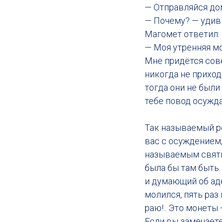
— Отправляйся дом
— Почему? — удиви
Магомет ответил:
— Моя утренняя мо
Мне придётся сове
никогда не приходи
тогда они не были
тебе повод осужда
Так называемый ре
вас с осуждением,
называемым святым
была бы там быть
и думающий об аде:
молился, пять раз 
раю!.. Это монеты
Если вы замечаете