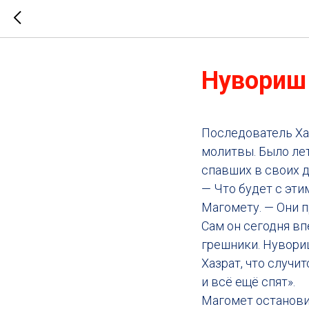
Нувориш
Последователь Ха
молитвы. Было лет
спавших в своих д
— Что будет с эт
Магомету. — Они 
Сам он сегодня вп
грешники. Нувори
Хазрат, что случи
и всё ещё спят».
Магомет остановил