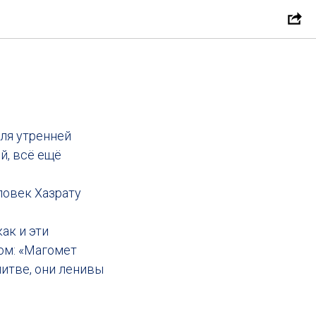
ля утренней
й, всё ещё
ловек Хазрату
ак и эти
ом: «Магомет
литве, они ленивы