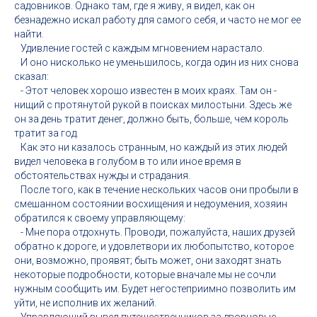
садовников. Однако там, где я живу, я видел, как он
безнадежно искал работу для самого себя, и часто не мог ее
найти.
Удивление гостей с каждым мгновением нарастало.
И оно нисколько не уменьшилось, когда один из них снова
сказал:
- Этот человек хорошо известен в моих краях. Там он -
нищий с протянутой рукой в поисках милостыни. Здесь же
он за день тратит денег, должно быть, больше, чем король
тратит за год.
Как это ни казалось странным, но каждый из этих людей
видел человека в голубом в то или иное время в
обстоятельствах нужды и страдания.
После того, как в течение нескольких часов они пробыли в
смешанном состоянии восхищения и недоумения, хозяин
обратился к своему управляющему:
- Мне пора отдохнуть. Проводи, пожалуйста, наших друзей
обратно к дороге, и удовлетвори их любопытство, которое
они, возможно, проявят; быть может, они заходят знать
некоторые подробности, которые вначале мы не сочли
нужным сообщить им. Будет негостеприимно позволить им
уйти, не исполнив их желаний.