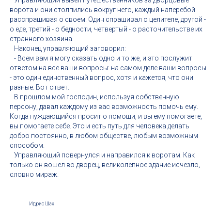
Управляющий вывел путешественников за дворцовые
ворота и они столпились вокруг него, каждый наперебой
расспрашивая о своем. Один спрашивал о целителе, другой -
о еде, третий - о бедности, четвертый - о расточительстве их
странного хозяина.
Наконец управляющий заговорил:
- Всем вам я могу сказать одно и то же, и это послужит
ответом на все ваши вопросы: на самом деле ваши вопросы
- это один единственный вопрос, хотя и кажется, что они
разные. Вот ответ:
В прошлом мой господин, используя собственную
персону, давал каждому из вас возможность помочь ему.
Когда нуждающийся просит о помощи, и вы ему помогаете,
вы помогаете себе. Это и есть путь для человека делать
добро постоянно, в любом обществе, любым возможным
способом.
Управляющий повернулся и направился к воротам. Как
только он вошел во дворец, великолепное здание исчезло,
словно мираж.
Идрис Шах