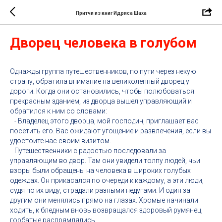
Притчи из книг Идриса Шаха
Дворец человека в голубом
Однажды группа путешественников, по пути через некую
страну, обратила внимание на великолепный дворец у
дороги. Когда они остановились, чтобы полюбоваться
прекрасным зданием, из дворца вышел управляющий и
обратился к ним со словами:
- Владелец этого дворца, мой господин, приглашает вас
посетить его. Вас ожидают угощение и развлечения, если вы
удостоите нас своим визитом.
Путешественники с радостью последовали за
управляющим во двор. Там они увидели толпу людей, чьи
взоры были обращены на человека в широких голубых
одеждах. Он прикасался по очереди к каждому, а эти люди,
судя по их виду, страдали разными недугами. И один за
другим они менялись прямо на глазах. Хромые начинали
ходить, к бледным вновь возвращался здоровый румянец,
горбатые распрямлялись.