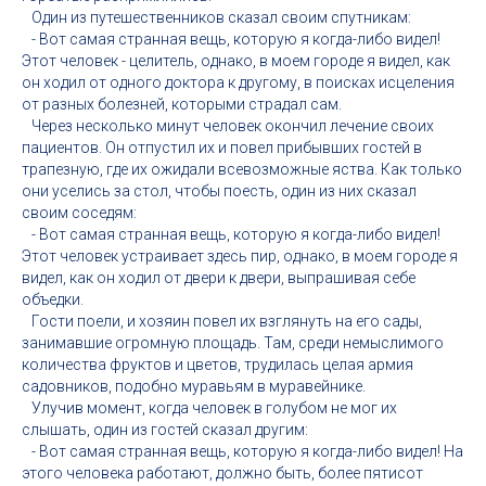
Один из путешественников сказал своим спутникам:
- Вот самая странная вещь, которую я когда-либо видел!
Этот человек - целитель, однако, в моем городе я видел, как
он ходил от одного доктора к другому, в поисках исцеления
от разных болезней, которыми страдал сам.
Через несколько минут человек окончил лечение своих
пациентов. Он отпустил их и повел прибывших гостей в
трапезную, где их ожидали всевозможные яства. Как только
они уселись за стол, чтобы поесть, один из них сказал
своим соседям:
- Вот самая странная вещь, которую я когда-либо видел!
Этот человек устраивает здесь пир, однако, в моем городе я
видел, как он ходил от двери к двери, выпрашивая себе
объедки.
Гости поели, и хозяин повел их взглянуть на его сады,
занимавшие огромную площадь. Там, среди немыслимого
количества фруктов и цветов, трудилась целая армия
садовников, подобно муравьям в муравейнике.
Улучив момент, когда человек в голубом не мог их
слышать, один из гостей сказал другим:
- Вот самая странная вещь, которую я когда-либо видел! На
этого человека работают, должно быть, более пятисот