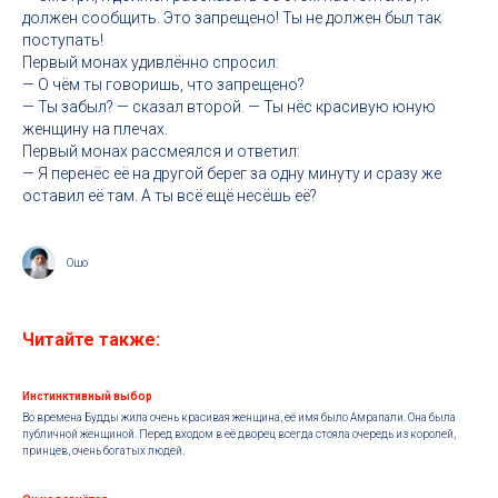
должен сообщить. Это запрещено! Ты не должен был так
поступать!
Первый монах удивлённо спросил:
— О чём ты говоришь, что запрещено?
— Ты забыл? — сказал второй. — Ты нёс красивую юную
женщину на плечах.
Первый монах рассмеялся и ответил:
— Я перенёс её на другой берег за одну минуту и сразу же
оставил её там. А ты всё ещё несёшь её?
Ошо
Читайте также:
Инстинктивный выбор
Во времена Будды жила очень красивая женщина, её имя было Амрапали. Она была
публичной женщиной. Перед входом в её дворец всегда стояла очередь из королей,
принцев, очень богатых людей.