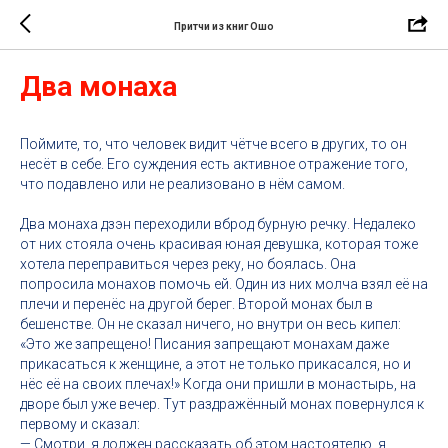
Притчи из книг Ошо
Два монаха
Поймите, то, что человек видит чётче всего в других, то он
несёт в себе. Его суждения есть активное отражение того,
что подавлено или не реализовано в нём самом.
Два монаха дзэн переходили вброд бурную речку. Недалеко
от них стояла очень красивая юная девушка, которая тоже
хотела переправиться через реку, но боялась. Она
попросила монахов помочь ей. Один из них молча взял её на
плечи и перенёс на другой берег. Второй монах был в
бешенстве. Он не сказал ничего, но внутри он весь кипел:
«Это же запрещено! Писания запрещают монахам даже
прикасаться к женщине, а этот не только прикасался, но и
нёс её на своих плечах!» Когда они пришли в монастырь, на
дворе был уже вечер. Тут раздражённый монах повернулся к
первому и сказал:
— Смотри, я должен рассказать об этом настоятелю, я