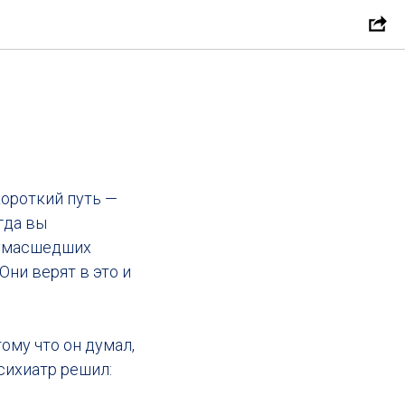
короткий путь —
гда вы
 сумасшедших
Они верят в это и
ому что он думал,
сихиатр решил: