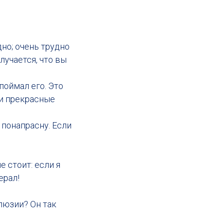
но; очень трудно
лучается, что вы
поймал его. Это
ни прекрасные
 понапрасну. Если
е стоит: если я
ерал!
люзии? Он так