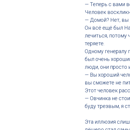
— Теперь с вами в
Человек воскликн
— Домой? Нет, вы 
Он всё ещё был На
лечиться, потому 
теряете.
Одному генералу п
был очень хороши
люди, они просто 
— Вы хороший чело
вы сможете не пит
Этот человек расс
— Овчинка не стоит
буду трезвым, я ст
Эта иллюзия слишк
дёшево стал самы