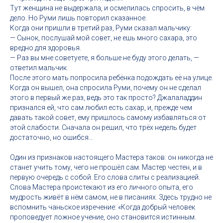
Тут женщина не выдержала, и осмелилась спросить, в чём
дело. Но Руми лишь повторил сказанное.
Когда они пришли в третий раз, Руми сказал мальчику:
— Сынок, послушай мой совет, не ешь много сахара, это
вредно для здоровья.
— Раз вы мне советуете, я больше не буду этого делать, —
ответил мальчик.
После этого мать попросила ребёнка подождать её на улице.
Когда он вышел, она спросила Руми, почему он не сделал
этого в первый же раз, ведь это так просто? Джалаладдин
признался ей, что сам любил есть сахар, и, прежде чем
давать такой совет, ему пришлось самому избавляться от
этой слабости. Сначала он решил, что трёх недель будет
достаточно, но ошибся…
Один из признаков настоящего Мастера таков: он никогда не
станет учить тому, чего не прошёл сам. Мастер честен, и в
первую очередь с собой. Его слова слиты с реализацией.
Слова Мастера проистекают из его личного опыта, его
мудрость живёт в нём самом, не в писаниях. Здесь трудно не
вспомнить чаньское изречение: «Когда добрый человек
проповедует ложное учение, оно становится истинным.