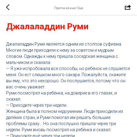
Притчи из книг Ошо
Джалаладдин Руми
Джалаладдин Руми является одним из столпов суфизма.
Многие люди приходили к нему за советом и мудрым
словом. Однажды к нему пришла соседская женщина с
мальчиком и сказала:
— Я уже испробовала все способы, но ребёнок не слушается
меня. Он ест слишком много сахара. Пожалуйста, скажите
вы ему, что это нехорошо. Он послушается, потому что он
вас очень уважает.
Руми посмотрел на ребёнка, на доверие в его глазах, и
сказал:
— Приходите через три недели.
Женщина была в полном недоумении. Люди приходили из
далёких стран, и Руми помогал им решать большие
проблемы сразу… Но она послушно пришла через три
недели. Руми вновь посмотрел на ребёнка и сказал:
— Приходите ещё через три недели.