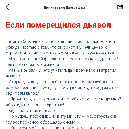
Притчи из книг Идриса Шаха
Если померещился дьявол
Некий набожный человек, отличавшийся поразительной
убежденностью в том, что он воистину нелицемерно
стремится познать истину, вступил на путь ученичества.
Много испытаний довелось пережить ему как в духовной,
так ив материальной жизни.
Разные бывали у него учителя, да и времени он затратил
немало.
И однажды, когда он пребывал в состоянии глубокого
самосозерцания, ему вдруг почудилось, будто рядом с ним
сидит сам дьявол.
- Прочь, изыди! - закричал он. - У тебя нет власти надо мной,
ибо я иду по Тропе избранных!
Видение тотчас исчезло.
Но мудрец, проходивший в эту минуту мимо, с грустью в
голосе произнес, обращаясь к нему:
- Увы, друг мой, вся лестница твоего пути опирается на