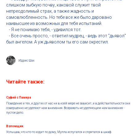
слишком зыбкую почву, каковой служит твой
непреодолимый страх, а также жадность и
самовлюбленность. Но тебе все же было даровано
наивысшее из возможных для тебя испытаний.
- Я не понимаю тебя, - удивился тот.
- Все очень просто, - ответил мудрец, - ведь этот "дьявол"
был ангелом. А уж дьяволом ты его сам окрестил.
Идрис Шах
Читайте также:
Суфий с Памира
Поведение и тех, и других от нас ни в коей мере не зависит, и в действительности они
совершенно не уделяют нам внимания. Возражать не уделяющим нам внимания -
пустое дело.
Взломщик
Услышав, что кто-то ходит по дому, Мулла испугался и спрятался в шкаф.