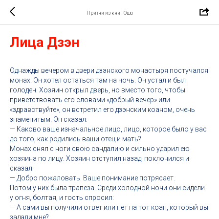
Притчи из книг Ошо
Лица Дзэн
Однажды вечером в двери дзэнского монастыря постучался
монах. Он хотел остаться там на ночь. Он устал и был
голоден. Хозяин открыл дверь, но вместо того, чтобы
приветствовать его словами «добрый вечер» или
«здравствуйте», он встретил его дзэнским коаном, очень
знаменитым. Он сказал:
— Каково ваше изначальное лицо, лицо, которое было у вас
до того, как родились ваши отец и мать?
Монах снял с ноги свою сандалию и сильно ударил ею
хозяина по лицу. Хозяин отступил назад, поклонился и
сказал:
— Добро пожаловать. Ваше понимание потрясает.
Потом у них была трапеза. Среди холодной ночи они сидели
у огня, болтая, и гость спросил:
— А сами вы получили ответ или нет на тот коан, который вы
задали мне?