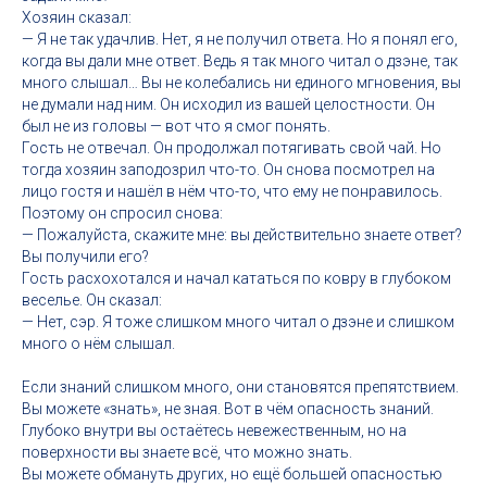
Хозяин сказал:
— Я не так удачлив. Нет, я не получил ответа. Но я понял его,
когда вы дали мне ответ. Ведь я так много читал о дзэне, так
много слышал… Вы не колебались ни единого мгновения, вы
не думали над ним. Он исходил из вашей целостности. Он
был не из головы — вот что я смог понять.
Гость не отвечал. Он продолжал потягивать свой чай. Но
тогда хозяин заподозрил что-то. Он снова посмотрел на
лицо гостя и нашёл в нём что-то, что ему не понравилось.
Поэтому он спросил снова:
— Пожалуйста, скажите мне: вы действительно знаете ответ?
Вы получили его?
Гость расхохотался и начал кататься по ковру в глубоком
веселье. Он сказал:
— Нет, сэр. Я тоже слишком много читал о дзэне и слишком
много о нём слышал.
Если знаний слишком много, они становятся препятствием.
Вы можете «знать», не зная. Вот в чём опасность знаний.
Глубоко внутри вы остаётесь невежественным, но на
поверхности вы знаете всё, что можно знать.
Вы можете обмануть других, но ещё большей опасностью