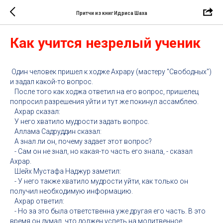
Притчи из книг Идриса Шаха
Как учится незрелый ученик
Один человек пришел к ходже Ахрару (мастеру "Свободных")
и задал какой-то вопрос.
После того как ходжа ответил на его вопрос, пришелец
попросил разрешения уйти и тут же покинул ассамблею.
Ахрар сказал:
У него хватило мудрости задать вопрос.
Аллама Садруддин сказал:
А знал ли он, почему задает этот вопрос?
- Сам он не знал, но какая-то часть его знала, - сказал
Ахрар.
Шейх Мустафа Наджур заметил:
- У него также хватило мудрости уйти, как только он
получил необходимую информацию.
Ахрар ответил:
- Но за это была ответственна уже другая его часть. В это
время он думал, что должен успеть на молитвенное