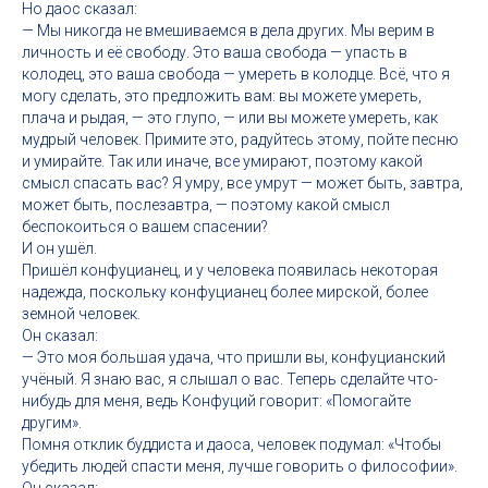
Но даос сказал:
— Мы никогда не вмешиваемся в дела других. Мы верим в
личность и её свободу. Это ваша свобода — упасть в
колодец, это ваша свобода — умереть в колодце. Всё, что я
могу сделать, это предложить вам: вы можете умереть,
плача и рыдая, — это глупо, — или вы можете умереть, как
мудрый человек. Примите это, радуйтесь этому, пойте песню
и умирайте. Так или иначе, все умирают, поэтому какой
смысл спасать вас? Я умру, все умрут — может быть, завтра,
может быть, послезавтра, — поэтому какой смысл
беспокоиться о вашем спасении?
И он ушёл.
Пришёл конфуцианец, и у человека появилась некоторая
надежда, поскольку конфуцианец более мирской, более
земной человек.
Он сказал:
— Это моя большая удача, что пришли вы, конфуцианский
учёный. Я знаю вас, я слышал о вас. Теперь сделайте что-
нибудь для меня, ведь Конфуций говорит: «Помогайте
другим».
Помня отклик буддиста и даоса, человек подумал: «Чтобы
убедить людей спасти меня, лучше говорить о философии».