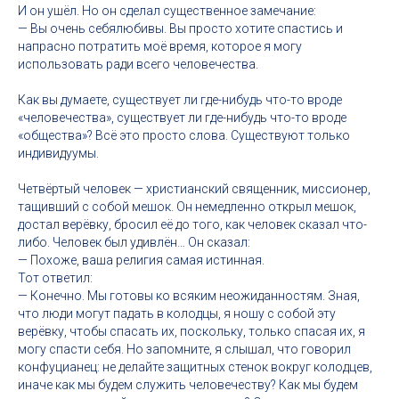
И он ушёл. Но он сделал существенное замечание:
— Вы очень себялюбивы. Вы просто хотите спастись и
напрасно потратить моё время, которое я могу
использовать ради всего человечества.
Как вы думаете, существует ли где-нибудь что-то вроде
«человечества», существует ли где-нибудь что-то вроде
«общества»? Всё это просто слова. Существуют только
индивидуумы.
Четвёртый человек — христианский священник, миссионер,
тащивший с собой мешок. Он немедленно открыл мешок,
достал верёвку, бросил её до того, как человек сказал что-
либо. Человек был удивлён… Он сказал:
— Похоже, ваша религия самая истинная.
Тот ответил:
— Конечно. Мы готовы ко всяким неожиданностям. Зная,
что люди могут падать в колодцы, я ношу с собой эту
верёвку, чтобы спасать их, поскольку, только спасая их, я
могу спасти себя. Но запомните, я слышал, что говорил
конфуцианец: не делайте защитных стенок вокруг колодцев,
иначе как мы будем служить человечеству? Как мы будем