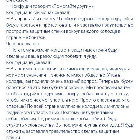
Он сказал:
— Конфуций говорит: «Помогайте другим».
Конфуцианский монах сказал:
— Вы правы. И я помогу. Я пойду из одного города в другой, я
буду стараться и протестовать, и я заставлю правительство
построить защитные стенки вокруг каждого колодца в
стране. Не бойтесь.
Человек сказал:
— Но к тому времени, когда эти защитные стенки будут
сделаны и ваша революция победит, я уйду.
Конфуцианец сказал:
— Вы не имеете значения, я не имею значения, индивидуумы
не имеют значения — значение имеет общество. Упав в
колодец, вы подняли очень важный вопрос. Теперь мы будем
бороться за это. Вы будьте спокойны. Мы проследим за тем,
чтобы каждый колодец имел вокруг себя защитную стенку,
чтобы никто не смог упасть в него. Просто спасая вас, что
спасёшь? По всей стране миллионы колодцев, и миллионы
людей могут упасть в них. Поэтому не будьте таким
себялюбивым. Поднимитесь выше себялюбия. Я буду
служить человечеству. Вы послужили, упав в колодец. Я буду
служить, заставляя правительство сделать защитные
стенки.