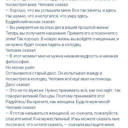
посмотрел вниз. Человек сказал:
— Хорошо, что вы услышали меня. Все так заняты, и здесь
так шумно, что я испугался, что умру здесь.
Буддийский монах сказал:
— Вы умираете из-за злых дел в вашей прошлой жизни.
Теперь вы получаете наказание. Примите его и покончите с
этим! Так хорошо. В новую жизнь вы войдёте очищенным, и
не нужно будет снова падать в колодец.
Человек сказал:
— В этот момент мне не нужна никакая мудрость и никакая
философия…
Но монах ушёл.
Остановился старый даос. Он испытывал жажду и
посмотрел в колодец. Человек всё ещё звал на помощь.
Даос сказал:
— Это не по-мужски. Нужно принимать всё, как оно идёт, так
говорил великий Лао-цзы. Поэтому принимайте это!
Радуйтесь! Вы кричите, как женщина. Будьте мужчиной!
Человек сказал:
— Я готов называться женщиной, но сначала, пожалуйста,
спасите меня! Я не мужественный. И вы можете сказать мне
после всё, что хотите сказать, — сначала вытащите меня.