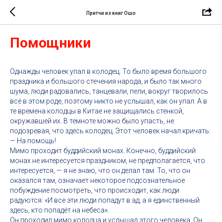
Притчи из книг Ошо
Помощники
Однажды человек упал в колодец. То было время большого
праздника и большого стечения народа, и было так много
шума, люди радовались, танцевали, пели, вокруг творилось
всё в этом роде, поэтому никто не услышал, как он упал. А в
те времена колодцы в Китае не защищались стенкой,
окружавшей их. В темноте можно было упасть, не
подозревая, что здесь колодец. Этот человек начал кричать:
— На помощь!
Мимо проходит буддийский монах. Конечно, буддийский
монах не интересуется праздником, не предполагается, что
интересуется, — я не знаю, что он делал там. То, что он
оказался там, означает некоторое подсознательное
побуждение посмотреть, что происходит, как люди
радуются: «И все эти люди попадут в ад, а я единственный
здесь, кто попадёт на небеса».
Он проходил мимо колодца и услышал этого человека. Он