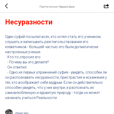
Притчи из книг Идриса Шаха
Несуразности
Один суфий посылал всех, кто хотел стать его учеником,
слушать и записывать разглагольствования его
клеветников - большей частью это были догматически
настроенные ученые.
Кто-то спросил его:
- Почему вы это делаете?
Он ответил:
- Одно из первых упражнений суфия - увидеть, способен ли
он распознавать несуразности, пристрастия и искажения у
тех, кто воображает себя мудрым. Если он действительно
способен увидеть, что у них внутри, и распознать их
самовлюбленную и ядовитую природу - тогда он может
начинать учиться Реальности
Идрис Шах