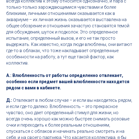
всегда коллектив к этому относится однозначно, и пара с
только-только зарождающимися чувствами и более
близкими, личными отношениями оказывается как в
аквариуме – их личная жизнь оказывается выставлена на
общее обозрение и отношения зачастую становятся темой
для обсуждения, шуток и подколок. Это определенное
испытание, определенный вызов, и его не так просто
выдержать. Как известно, когда люди влюблены, они витают
где-то в облаках, что тоже накладывает определенные
особенности на работу, а тут еще такой фактор, как
коллектив.
А.: Влюбленность от работы определенно отвлекает,
особенно если предмет вашей влюбленности находится
рядом с вами в кабинете.
Д.:
Отвлекает в любом случае – и если вы находитесь рядом,
и если где-то далеко. Влюбленность – это прекрасное
чувство, оно дает определенный стимул для жизни, но
всегда очень хорошо как можно быстрее снимать розовые
очки и переходить к более реальным отношениям,
спускаться с облаков и начинать реально смотреть и на
себя, и на своего партнера. Что касается коллектива, я бы