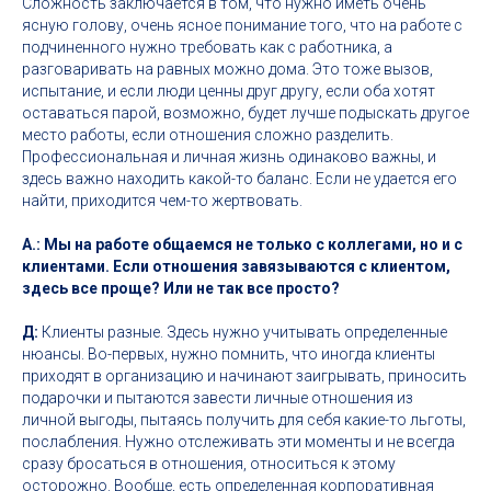
Сложность заключается в том, что нужно иметь очень
ясную голову, очень ясное понимание того, что на работе с
подчиненного нужно требовать как с работника, а
разговаривать на равных можно дома. Это тоже вызов,
испытание, и если люди ценны друг другу, если оба хотят
оставаться парой, возможно, будет лучше подыскать другое
место работы, если отношения сложно разделить.
Профессиональная и личная жизнь одинаково важны, и
здесь важно находить какой-то баланс. Если не удается его
найти, приходится чем-то жертвовать.
А.: Мы на работе общаемся не только с коллегами, но и с
клиентами. Если отношения завязываются с клиентом,
здесь все проще? Или не так все просто?
Д:
Клиенты разные. Здесь нужно учитывать определенные
нюансы. Во-первых, нужно помнить, что иногда клиенты
приходят в организацию и начинают заигрывать, приносить
подарочки и пытаются завести личные отношения из
личной выгоды, пытаясь получить для себя какие-то льготы,
послабления. Нужно отслеживать эти моменты и не всегда
сразу бросаться в отношения, относиться к этому
осторожно. Вообще, есть определенная корпоративная