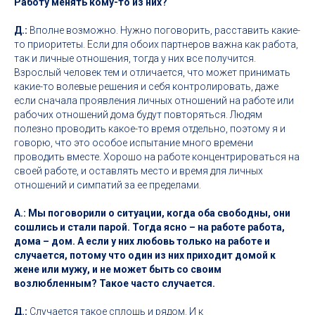
Работу менять кому-то из них?
Д.:
Вполне возможно. Нужно поговорить, расставить какие-
то приоритеты. Если для обоих партнеров важна как работа,
так и личные отношения, тогда у них все получится.
Взрослый человек тем и отличается, что может принимать
какие-то волевые решения и себя контролировать, даже
если сначала проявления личных отношений на работе или
рабочих отношений дома будут повторяться. Людям
полезно проводить какое-то время отдельно, поэтому я и
говорю, что это особое испытание много времени
проводить вместе. Хорошо на работе концентрироваться на
своей работе, и оставлять место и время для личных
отношений и симпатий за ее пределами.
А.: Мы поговорили о ситуации, когда оба свободны, они
сошлись и стали парой. Тогда ясно – на работе работа,
дома – дом. А если у них любовь только на работе и
случается, потому что один из них приходит домой к
жене или мужу, и не может быть со своим
возлюбленным? Такое часто случается.
Д.:
Случается такое сплошь и рядом. И к