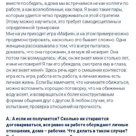
вместе пообедать, а дома мы встречаемся не как коллеги по
работе, а как возлюбленные, как пара. Я знаю такие пары,
которым удается четко придерживаться этой стратегии.
Этому можно научиться, это требует самодисциплины и
определенной тренировки.
Мне на ум приходит игра «Мафия», и на этом примере можно
продемонстрировать, насколько это бывает сложно. Одна
женщина рассказывала о том, что в игре пыталась
доказать, что она горожанин, а ее муж ей не верил. Она
потом так возмущалась: «Как, он же знает меня столько лет,
и мне не поверил! Я так его убеждала, смотрела ему в глаза,
он же знает меня!». Здесь речь идет о смешении контекстов:
игра есть игра, работа есть работа, а личная жизнь есть
личная жизнь. Если Вы замечаете, что начинаете обижаться,
можно вспомнить хорошую поговорку, что на обиженных
воду возят, и возвращаться к более конструктивным
формам общения друг с другом. В любом случае, это
испытание, проверка отношений на прочность.
А.: А если не получается? Сколько ни стараются
договариваться, все равно на работе обсуждают личные
отношения, дома – рабочие. Что делать в таком случае?