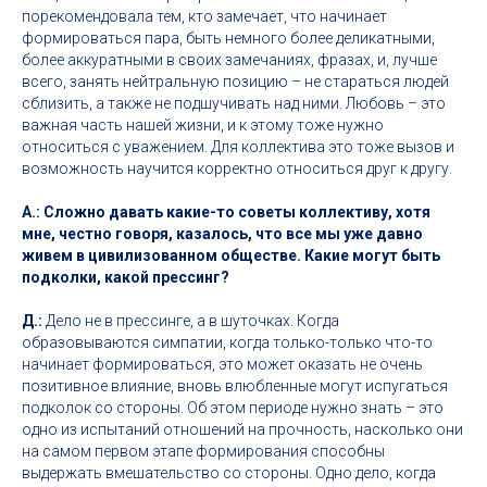
порекомендовала тем, кто замечает, что начинает
формироваться пара, быть немного более деликатными,
более аккуратными в своих замечаниях, фразах, и, лучше
всего, занять нейтральную позицию – не стараться людей
сблизить, а также не подшучивать над ними. Любовь – это
важная часть нашей жизни, и к этому тоже нужно
относиться с уважением. Для коллектива это тоже вызов и
возможность научится корректно относиться друг к другу.
А.: Сложно давать какие-то советы коллективу, хотя
мне, честно говоря, казалось, что все мы уже давно
живем в цивилизованном обществе. Какие могут быть
подколки, какой прессинг?
Д.:
Дело не в прессинге, а в шуточках. Когда
образовываются симпатии, когда только-только что-то
начинает формироваться, это может оказать не очень
позитивное влияние, вновь влюбленные могут испугаться
подколок со стороны. Об этом периоде нужно знать – это
одно из испытаний отношений на прочность, насколько они
на самом первом этапе формирования способны
выдержать вмешательство со стороны. Одно дело, когда