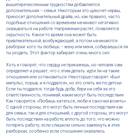
вышеперечисленным трудностям добавляется
дополнительная – семья. Некоторым это щекочет нервы,
приносит дополнительный драйв, но, как правило, часто
подобные отношения со временем начинают негативно
сказываться на работе. Напряжение растет, появляется
скрытность. Какое-то время она может быть
привлекательной, возбуждающей, а потом начинаются
разборки: кого ты любишь – жену или меня, собираешься ли
ты уходить. Этот фактор забирает очень много сил.
Хоть и говорят, что сердцу не прикажешь, но человек сам
определяет и решает, что с этим делать: идти ли на такие
отношения или остановиться. Некоторые говорят: «Был
импульс, порыв, и я поддался», но это опять же по-детски.
Если ты поддался, тогда будь добр, бери на себя за это
ответственность, понимай, какие могут быть последствия.
Как говорится: «Любишь кататься, люби и саночки возить».
С одной стороны, это могут быть личные последствия как
для семьи, так и для отношений, с другой стороны, это могут
быть последствия на работе, вплоть до того, что можно
потерять работу, если слишком сильно завязнуть в этих
разборках, особенно если отношения оказались