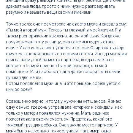
женщина сразу разводит контексты для ребенка. Дети очень
адекватные люди, просто с ними нужно разговаривать
разумно и называть вещи своими именами.
Точно так же она посмотрела на своего мужа и сказала ему:
«Ты мой второй муж. Теперь ты главный в моей жизни. Я в
твоем распоряжении как жена, но он мой сын». Когда она
почувствовала эту разницу, она даже выглядеть стала
иначе. У нас иногда все путается в голове. Флиртовать надо
с мужем, а не заигрывать со своими детьми. Иногда мы сами
приглашаем детей на место партнера, когда нам его не
хватает. «Ты мой принц», «Ты мой рыцарь», «Ты мой
помощник». Или наоборот, папа дочке говорит: «Ты самая
лучшая для меня».
Потом появляется мужчина, и этот рыцарь соревнуется с
ним во всем?
Совершенно верно, и тогда у мужчины нет шансов. Я знаю
одну семью, где дочь устраивала истерики и скандалы, как
только у матери появлялся мужчина. Мать ради нее
пожертвовала своим счастьем. Представь, какой это
тяжелый груз для ребенка. Она заняла место партнера. У
меня было несколько таких случаев. Например, одна