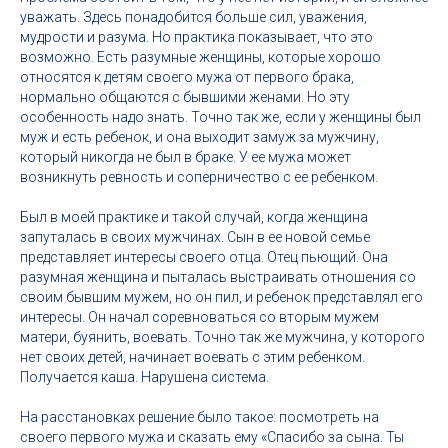
уважать. Здесь понадобится больше сил, уважения,
мудрости и разума. Но практика показывает, что это
возможно. Есть разумные женщины, которые хорошо
относятся к детям своего мужа от первого брака,
нормально общаются с бывшими женами. Но эту
особенность надо знать. Точно так же, если у женщины был
муж и есть ребенок, и она выходит замуж за мужчину,
который никогда не был в браке. У ее мужа может
возникнуть ревность и соперничество с ее ребенком.
Был в моей практике и такой случай, когда женщина
запуталась в своих мужчинах. Сын в ее новой семье
представляет интересы своего отца. Отец пьющий. Она
разумная женщина и пыталась выстраивать отношения со
своим бывшим мужем, но он пил, и ребенок представлял его
интересы. Он начал соревноваться со вторым мужем
матери, буянить, воевать. Точно так же мужчина, у которого
нет своих детей, начинает воевать с этим ребенком.
Получается каша. Нарушена система.
На расстановках решение было такое: посмотреть на
своего первого мужа и сказать ему «Спасибо за сына. Ты