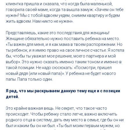
клиентка пришла и сказала, что когда была маленькой,
говорила своей маме, когда та вышла замуж: «Зачем он тебе
нужен? Мы с тобой вдвоем уедем, снимем квартиру и будем
жить вдвоем. Нам никто не нужен».
Представляешь, какие это последствия для женщины!
Женщине обязательно нужно поставить ребенка на место.
«Ты важен для меня, и я как мама в твоем распоряжении. Но
ты ребенок, и я имею право на свое личное счастье. Я хотела
бы, чтобы ты уважал мое решение, моего партнера и мой
выбор». Это нужно сказать именно таким тоном и именно в
такой позиции. Не надо сюсюкать: «Посмотри, пришел
новый дядя (или новый папа)». У ребенка не будет нового
папы. Папа только один.
Я рад, что мы раскрываем данную тему еще и с позиции
детей.
Это крайне важная вещь. Не секрет, что такое часто
происходит. Чтобы ребенку стало легче, важно включить
родного отца в систему, дать ему место в семье, где бы он ни
был и каким бы он ни был. «Ты был моим первым мужем, но