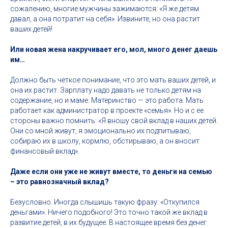
сожалению, многие мужчины зажимаются: «Я же детям
давал, а она потратит на себя». Извините, но она растит
ваших детей!
Или новая жена накручивает его, мол, много денег даешь
им…
Должно быть четкое понимание, что это мать ваших детей, и
она их растит. Зарплату надо давать не только детям на
содержание, но и маме. Материнство — это работа. Мать
работает как администратор в проекте «семья». Но и с ее
стороны важно помнить: «Я вношу свой вклад в наших детей.
Они со мной живут, я эмоционально их подпитываю,
собираю их в школу, кормлю, обстирываю, а он вносит
финансовый вклад».
Даже если они уже не живут вместе, то деньги на семью
– это равнозначный вклад?
Безусловно. Иногда слышишь такую фразу: «Откупился
деньгами». Ничего подобного! Это точно такой же вклад в
развитие детей, в их будущее. В настоящее время без денег