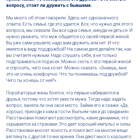
вопросу, стоит ли дружить с бывшими.
Мы много об этом говорили. Здесь нет однозначного
ответа. Есть семьи, где это удается. Все, что нужно для этого
вопроса, мы сказали. Вы все одна семья, никуда не деться. И
нужно уважать, что муж общается со своей первой женой.
Вы уже сами решаете, надо вам дружить или нет. И что
имеется в виду под дружбой? На самом деле делайте так, как
вы считаете нужным. Надо слушать себя, а не только
подстраиваться под всех. Можно сесть с его первой женой
и спросить, чего она хочет. Можно сказать: «Знаешь, мне
это не очень комфортно. Что ты понимаешь под дружбой?
Чего ты хочешь от нее?»
Порой вторые жены боятся, что первые набиваются в
друзья, потому что хотят увести мужа. Тогда надо задать
вопрос, заняла ли она свое место. Займи его и скажи: «Да,
хорошо, приходи к нам в гости. Выпьем чая и до свидания».
Расстановки помогают рассмотреть, какие динамики, что
скрывается за страхами. Это дает хороший импульс и силы.
Расстановки вносят ясность и помогают на многие вещи
взглянуть с другой точки зрения. Они дают много хорошего