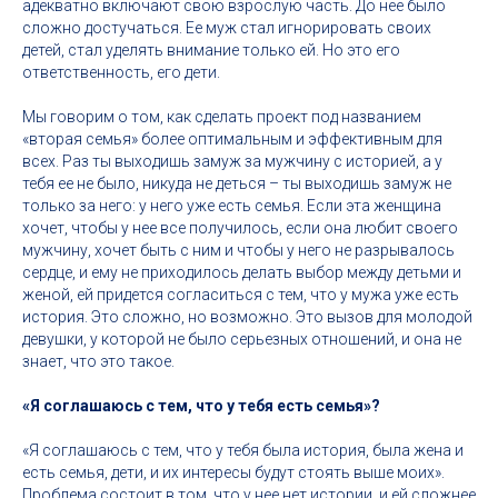
адекватно включают свою взрослую часть. До нее было
сложно достучаться. Ее муж стал игнорировать своих
детей, стал уделять внимание только ей. Но это его
ответственность, его дети.
Мы говорим о том, как сделать проект под названием
«вторая семья» более оптимальным и эффективным для
всех. Раз ты выходишь замуж за мужчину с историей, а у
тебя ее не было, никуда не деться – ты выходишь замуж не
только за него: у него уже есть семья. Если эта женщина
хочет, чтобы у нее все получилось, если она любит своего
мужчину, хочет быть с ним и чтобы у него не разрывалось
сердце, и ему не приходилось делать выбор между детьми и
женой, ей придется согласиться с тем, что у мужа уже есть
история. Это сложно, но возможно. Это вызов для молодой
девушки, у которой не было серьезных отношений, и она не
знает, что это такое.
«Я соглашаюсь с тем, что у тебя есть семья»?
«Я соглашаюсь с тем, что у тебя была история, была жена и
есть семья, дети, и их интересы будут стоять выше моих».
Проблема состоит в том, что у нее нет истории, и ей сложнее