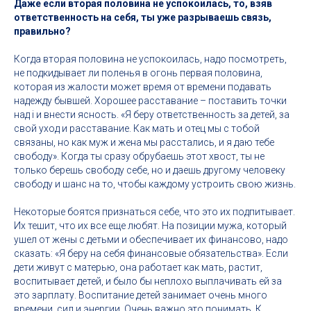
Даже если вторая половина не успокоилась, то, взяв
ответственность на себя, ты уже разрываешь связь,
правильно?
Когда вторая половина не успокоилась, надо посмотреть,
не подкидывает ли поленья в огонь первая половина,
которая из жалости может время от времени подавать
надежду бывшей. Хорошее расставание – поставить точки
над i и внести ясность. «Я беру ответственность за детей, за
свой уход и расставание. Как мать и отец мы с тобой
связаны, но как муж и жена мы расстались, и я даю тебе
свободу». Когда ты сразу обрубаешь этот хвост, ты не
только берешь свободу себе, но и даешь другому человеку
свободу и шанс на то, чтобы каждому устроить свою жизнь.
Некоторые боятся признаться себе, что это их подпитывает.
Их тешит, что их все еще любят. На позиции мужа, который
ушел от жены с детьми и обеспечивает их финансово, надо
сказать: «Я беру на себя финансовые обязательства». Если
дети живут с матерью, она работает как мать, растит,
воспитывает детей, и было бы неплохо выплачивать ей за
это зарплату. Воспитание детей занимает очень много
времени, сил и энергии. Очень важно это понимать. К