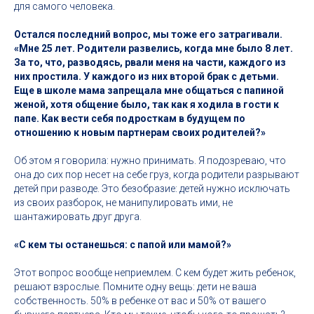
для самого человека.
Остался последний вопрос, мы тоже его затрагивали.
«Мне 25 лет. Родители развелись, когда мне было 8 лет.
За то, что, разводясь, рвали меня на части, каждого из
них простила. У каждого из них второй брак с детьми.
Еще в школе мама запрещала мне общаться с папиной
женой, хотя общение было, так как я ходила в гости к
папе. Как вести себя подросткам в будущем по
отношению к новым партнерам своих родителей?»
Об этом я говорила: нужно принимать. Я подозреваю, что
она до сих пор несет на себе груз, когда родители разрывают
детей при разводе. Это безобразие: детей нужно исключать
из своих разборок, не манипулировать ими, не
шантажировать друг друга.
«С кем ты останешься: с папой или мамой?»
Этот вопрос вообще неприемлем. С кем будет жить ребенок,
решают взрослые. Помните одну вещь: дети не ваша
собственность. 50% в ребенке от вас и 50% от вашего