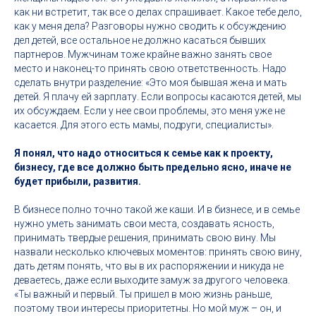
как ни встретит, так все о делах спрашивает. Какое тебе дело,
как у меня дела? Разговоры нужно сводить к обсуждению
дел детей, все остальное не должно касаться бывших
партнеров. Мужчинам тоже крайне важно занять свое
место и наконец-то принять свою ответственность. Надо
сделать внутри разделение: «Это моя бывшая жена и мать
детей. Я плачу ей зарплату. Если вопросы касаются детей, мы
их обсуждаем. Если у нее свои проблемы, это меня уже не
касается. Для этого есть мамы, подруги, специалисты».
Я понял, что надо относиться к семье как к проекту,
бизнесу, где все должно быть предельно ясно, иначе не
будет прибыли, развития.
В бизнесе полно точно такой же каши. И в бизнесе, и в семье
нужно уметь занимать свои места, создавать ясность,
принимать твердые решения, принимать свою вину. Мы
назвали несколько ключевых моментов: принять свою вину,
дать детям понять, что вы в их распоряжении и никуда не
деваетесь, даже если выходите замуж за другого человека.
«Ты важный и первый. Ты пришел в мою жизнь раньше,
поэтому твои интересы приоритетны. Но мой муж – он, и