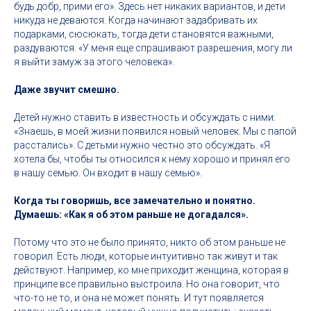
будь добр, прими его». Здесь нет никаких вариантов, и дети
никуда не деваются. Когда начинают задабривать их
подарками, сюсюкать, тогда дети становятся важными,
раздуваются. «У меня еще спрашивают разрешения, могу ли
я выйти замуж за этого человека».
Даже звучит смешно.
Детей нужно ставить в известность и обсуждать с ними:
«Знаешь, в моей жизни появился новый человек. Мы с папой
расстались». С детьми нужно честно это обсуждать. «Я
хотела бы, чтобы ты относился к нему хорошо и принял его
в нашу семью. Он входит в нашу семью».
Когда ты говоришь, все замечательно и понятно.
Думаешь: «Как я об этом раньше не догадался».
Потому что это не было принято, никто об этом раньше не
говорил. Есть люди, которые интуитивно так живут и так
действуют. Например, ко мне приходит женщина, которая в
принципе все правильно выстроила. Но она говорит, что
что-то не то, и она не может понять. И тут появляется