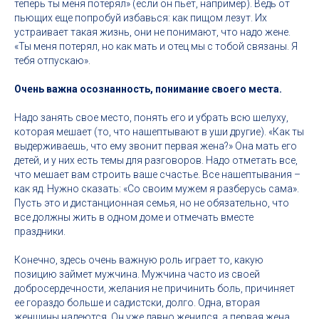
теперь ты меня потерял» (если он пьет, например). Ведь от
пьющих еще попробуй избавься: как пищом лезут. Их
устраивает такая жизнь, они не понимают, что надо жене.
«Ты меня потерял, но как мать и отец мы с тобой связаны. Я
тебя отпускаю».
Очень важна осознанность, понимание своего места.
Надо занять свое место, понять его и убрать всю шелуху,
которая мешает (то, что нашептывают в уши другие). «Как ты
выдерживаешь, что ему звонит первая жена?» Она мать его
детей, и у них есть темы для разговоров. Надо отметать все,
что мешает вам строить ваше счастье. Все нашептывания –
как яд. Нужно сказать: «Со своим мужем я разберусь сама».
Пусть это и дистанционная семья, но не обязательно, что
все должны жить в одном доме и отмечать вместе
праздники.
Конечно, здесь очень важную роль играет то, какую
позицию займет мужчина. Мужчина часто из своей
добросердечности, желания не причинить боль, причиняет
ее гораздо больше и садистски, долго. Одна, вторая
женщины надеются. Он уже давно женился, а первая жена