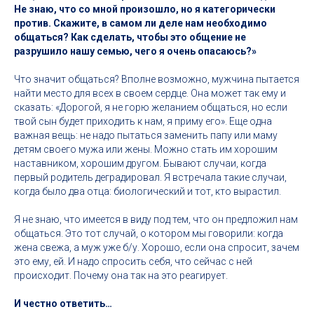
Не знаю, что со мной произошло, но я категорически
против. Скажите, в самом ли деле нам необходимо
общаться? Как сделать, чтобы это общение не
разрушило нашу семью, чего я очень опасаюсь?»
Что значит общаться? Вполне возможно, мужчина пытается
найти место для всех в своем сердце. Она может так ему и
сказать: «Дорогой, я не горю желанием общаться, но если
твой сын будет приходить к нам, я приму его». Еще одна
важная вещь: не надо пытаться заменить папу или маму
детям своего мужа или жены. Можно стать им хорошим
наставником, хорошим другом. Бывают случаи, когда
первый родитель деградировал. Я встречала такие случаи,
когда было два отца: биологический и тот, кто вырастил.
Я не знаю, что имеется в виду под тем, что он предложил нам
общаться. Это тот случай, о котором мы говорили: когда
жена свежа, а муж уже б/у. Хорошо, если она спросит, зачем
это ему, ей. И надо спросить себя, что сейчас с ней
происходит. Почему она так на это реагирует.
И честно ответить…