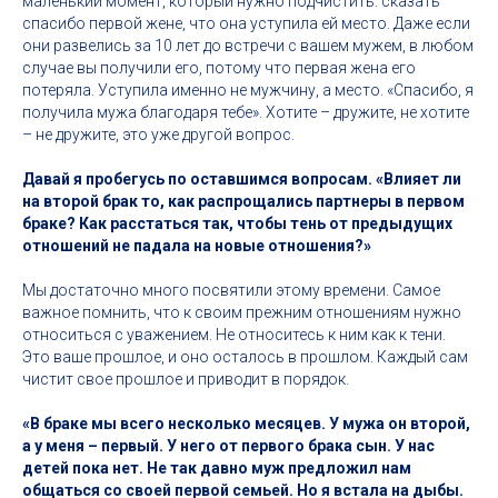
маленький момент, который нужно подчистить: сказать
спасибо первой жене, что она уступила ей место. Даже если
они развелись за 10 лет до встречи с вашем мужем, в любом
случае вы получили его, потому что первая жена его
потеряла. Уступила именно не мужчину, а место. «Спасибо, я
получила мужа благодаря тебе». Хотите – дружите, не хотите
– не дружите, это уже другой вопрос.
Давай я пробегусь по оставшимся вопросам. «Влияет ли
на второй брак то, как распрощались партнеры в первом
браке? Как расстаться так, чтобы тень от предыдущих
отношений не падала на новые отношения?»
Мы достаточно много посвятили этому времени. Самое
важное помнить, что к своим прежним отношениям нужно
относиться с уважением. Не относитесь к ним как к тени.
Это ваше прошлое, и оно осталось в прошлом. Каждый сам
чистит свое прошлое и приводит в порядок.
«В браке мы всего несколько месяцев. У мужа он второй,
а у меня – первый. У него от первого брака сын. У нас
детей пока нет. Не так давно муж предложил нам
общаться со своей первой семьей. Но я встала на дыбы.