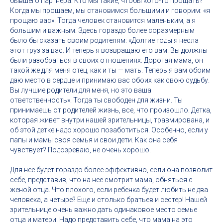
бывшего партнера. Кто мы такие, чтобы кого-то прощать?
Когда мы прощаем, мы становимся большими и говорим: «я
прощаю вас». Тогда человек становится маленьким, а я
большим и важным. Здесь гораздо более соразмерным
было бы сказать своим родителям: «Долгие годы я несла
этот груз за вас. И теперь я возвращаю его вам. Вы должны
были разобраться в своих отношениях. Дорогая мама, он
такой же для меня отец, как и ты — мать. Теперь я вам обоим
даю место в сердце и принимаю вас обоих как свою судьбу.
Вы лучшие родители для меня, но это ваша
ответственность». Тогда ты свободен для жизни. Ты
принимаешь от родителей жизнь, все, что произошло. Детка,
которая живет внутри нашей зрительницы, травмирована, и
об этой детке надо хорошо позаботиться. Особенно, если у
папы и мамы своя семья и свои дети. Как она себя
чувствует? Подозреваю, не очень хорошо.
Для нее будет гораздо более эффективно, если она позволит
себе, представив, что на нее смотрит мама, обняться с
женой отца. Что плохого, если ребенка будет любить не два
человека, а четыре? Еще и столько братьев и сестер! Нашей
зрительнице очень важно дать одинаковое место семье
отца и матери. Надо представить себе, что мама на это