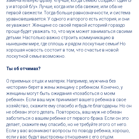
замечательную фразу: «Лучше, когда семью создают один б/
у и второй б/у». Лучше, когда или оба свежие, или оба не
первой свежести. Тогда больше равнозначности, и система
уравновешивается. У одного и второго есть история, и они
ее уважают. Женщине со своей первой историей гораздо
проще будет уважать то, что муж может заниматься своими
детьми. Настолько важно строить коммуникацию в
нынешнем мире, где сплошь и рядом лоскутные семьи! Но
хорошая новость состоит в том, что счастье в новой
лоскутной семье возможно.
Ты об отчимах?
О приемных отцах и матерях. Например, мужчина без
«истории» берет в жены женщину с ребенком. Конечно, у
женщины могут быть ожидания «позаботься о моем
ребенке». Если ваш муж принимает вашего ребенка в свое
хозяйство, скажите ему спасибо и будьте благодарны. Но он
не обязан этого делать. Повторюсь, ваш муж не обязан
заботиться о вашем ребенке от первого брака. Если он это
делает, скажите ему спасибо, но не требуйте этого от него.
Если у вас возникают вопросы по поводу ребенка, хорошо,
если у вас будут выстроены отношения с его отцом.