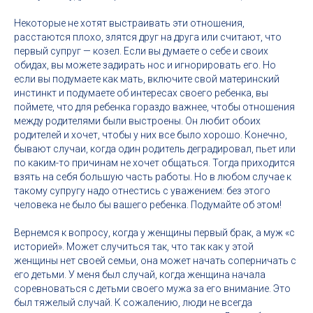
Некоторые не хотят выстраивать эти отношения,
расстаются плохо, злятся друг на друга или считают, что
первый супруг — козел. Если вы думаете о себе и своих
обидах, вы можете задирать нос и игнорировать его. Но
если вы подумаете как мать, включите свой материнский
инстинкт и подумаете об интересах своего ребенка, вы
поймете, что для ребенка гораздо важнее, чтобы отношения
между родителями были выстроены. Он любит обоих
родителей и хочет, чтобы у них все было хорошо. Конечно,
бывают случаи, когда один родитель деградировал, пьет или
по каким-то причинам не хочет общаться. Тогда приходится
взять на себя большую часть работы. Но в любом случае к
такому супругу надо отнестись с уважением: без этого
человека не было бы вашего ребенка. Подумайте об этом!
Вернемся к вопросу, когда у женщины первый брак, а муж «с
историей». Может случиться так, что так как у этой
женщины нет своей семьи, она может начать соперничать с
его детьми. У меня был случай, когда женщина начала
соревноваться с детьми своего мужа за его внимание. Это
был тяжелый случай. К сожалению, люди не всегда