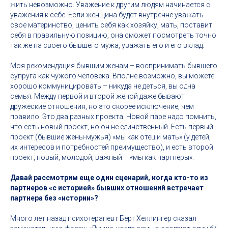
жить невозможно. Уважение к другим людям начинается с
уважения к себе. Если женщина будет внутренне уважать
свое материнство, ценить себя как хозяйку, мать, поставит
себя в правильную позицию, она сможет посмотреть точно
так же на своего бывшего мужа, уважать его и его вклад.
Моя рекомендация бывшим женам – воспринимать бывшего
супруга как чужого человека. Вполне возможно, вы можете
хорошо коммуницировать – никуда не деться, вы одна
семья. Между первой и второй женой даже бывают
дружеские отношения, но это скорее исключение, чем
правило. Это два разных проекта. Новой паре надо помнить,
что есть новый проект, но он не единственный. Есть первый
проект (бывшие жены-мужья) «мы как отец и мать» (у детей,
их интересов и потребностей преимущество), и есть второй
проект, новый, молодой, важный – «мы как партнеры».
Давай рассмотрим еще один сценарий, когда кто-то из
партнеров «с историей» бывших отношений встречает
партнера без «истории»?
Много лет назад психотерапевт Берт Хеллингер сказал