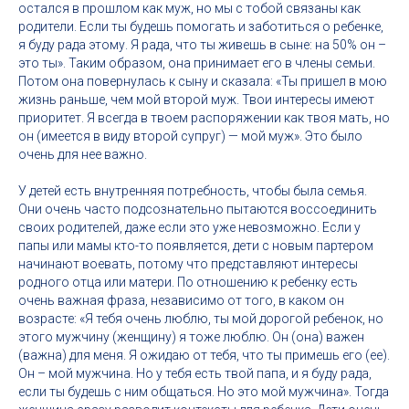
остался в прошлом как муж, но мы с тобой связаны как
родители. Если ты будешь помогать и заботиться о ребенке,
я буду рада этому. Я рада, что ты живешь в сыне: на 50% он –
это ты». Таким образом, она принимает его в члены семьи.
Потом она повернулась к сыну и сказала: «Ты пришел в мою
жизнь раньше, чем мой второй муж. Твои интересы имеют
приоритет. Я всегда в твоем распоряжении как твоя мать, но
он (имеется в виду второй супруг) — мой муж». Это было
очень для нее важно.
У детей есть внутренняя потребность, чтобы была семья.
Они очень часто подсознательно пытаются воссоединить
своих родителей, даже если это уже невозможно. Если у
папы или мамы кто-то появляется, дети с новым партером
начинают воевать, потому что представляют интересы
родного отца или матери. По отношению к ребенку есть
очень важная фраза, независимо от того, в каком он
возрасте: «Я тебя очень люблю, ты мой дорогой ребенок, но
этого мужчину (женщину) я тоже люблю. Он (она) важен
(важна) для меня. Я ожидаю от тебя, что ты примешь его (ее).
Он – мой мужчина. Но у тебя есть твой папа, и я буду рада,
если ты будешь с ним общаться. Но это мой мужчина». Тогда