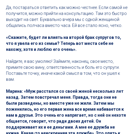
Да, постараться ответить как можно честнее. Если самой не
получится, можно прийти на консультацию. Там это быстро
выходит на свет. Буквально вчера мы с одной женщиной
общались полчаса вместо часа. Ей все стало ясно, четко.
«Скажите, будет ли влиять на второй брак супругов то,
что я увела его из семьи? Теперь вот места себе не
нахожу, хотя и люблю его очень».
Найдите, я вас умоляю! Займите, наконец, свое место,
примите свою вину, ответственность и боль его супруги.
Поставьте точку, иначе какой смысл в том, что он ушел к
вам.
Марина: «Муж расстался со своей женой несколько лет
назад. Затем повстречал меня. Правда, тогда они не
были разведены, но вместе уже не жили. Затем мы
поженились, но его первая жена все время набивается к
нам в друзья. Это очень его напрягает, но с ней он нехотя
общается, говорит, что ради двоих детей. Он
поддерживает их и ее деньгами. А мне ее дружба не
нужна. Какая-то неискренняя эта дружба». Это опять к